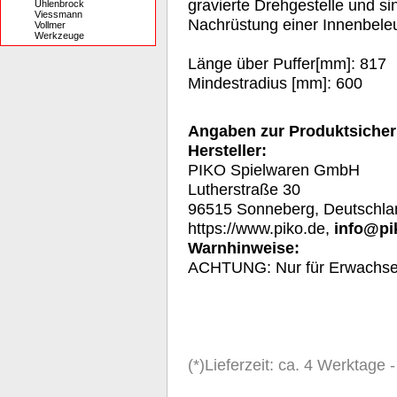
gravierte Drehgestelle und si
Uhlenbrock
Viessmann
Nachrüstung einer Innenbeleu
Vollmer
Werkzeuge
Länge über Puffer[mm]: 817
Mindestradius [mm]: 600
Angaben zur Produktsicher
Hersteller:
PIKO Spielwaren GmbH
Lutherstraße 30
96515 Sonneberg, Deutschla
https://www.piko.de,
info@pi
Warnhinweise:
A
CHTUNG: Nur für Erwachs
(*)Lieferzeit: ca. 4 Werktage