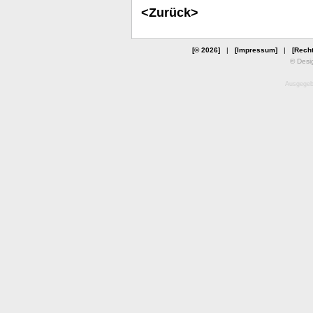
<Zurück>
[© 2026]
|
[Impressum]
|
[Recht
© Desi
Ausgegebe