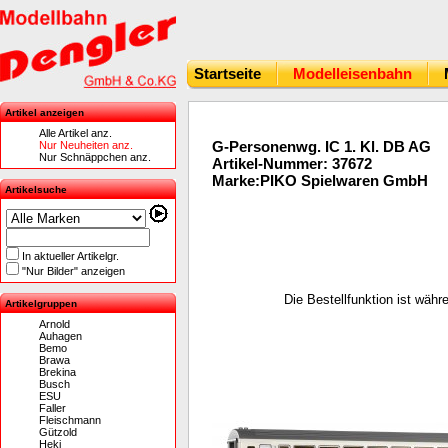
Startseite
Modelleisenbahn
Artikel anzeigen
Alle Artikel anz.
G-Personenwg. IC 1. Kl. DB AG
Nur Neuheiten anz.
Nur Schnäppchen anz.
Artikel-Nummer: 37672
Marke:PIKO Spielwaren GmbH
Artikelsuche
In aktueller Artikelgr.
"Nur Bilder" anzeigen
Die Bestellfunktion ist wäh
Artikelgruppen
Arnold
Auhagen
Bemo
Brawa
Brekina
Busch
ESU
Faller
Fleischmann
Gützold
Heki