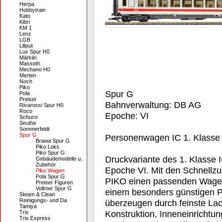
Herpa
Hobbytrain
Kato
Kibri
KM 1
Lenz
LGB
Liliput
Lux Spur H0
Märklin
Massoth
Mechano H0
Merten
Noch
Piko
Spur G
Pola
Preiser
Bahnverwaltung: DB AG
Rivarossi Spur H0
Roco
Epoche: VI
Schuco
Seuthe
Sommerfeldt
Spur G
Personenwagen IC 1. Klasse
Brawa Spur G
Piko Loks
Piko Spur G
Druckvariante des 1. Klasse
Gebäudemodelle u.
Zubehör
Epoche VI. Mit den Schnellzu
Piko Wagen
Pola Spur G
PIKO einen passenden Wagen f
Preiser Figuren
Vollmer Spur G
einem besonders günstigen P
Steam & Clean
Reinigungs- und Da
überzeugen durch feinste Lac
Tamiya
Konstruktion, Inneneinrichtung
Trix
Trix Express