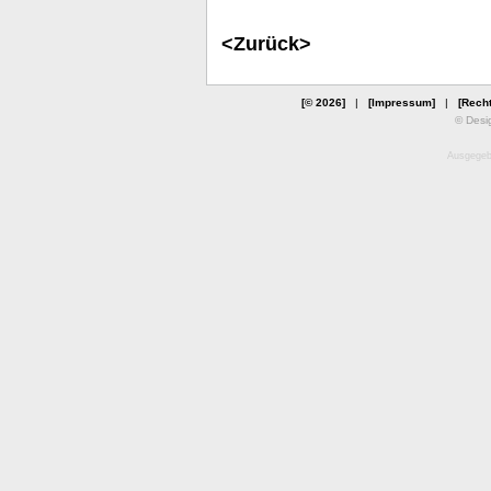
<Zurück>
[© 2026]
|
[Impressum]
|
[Recht
© Desi
Ausgegebe