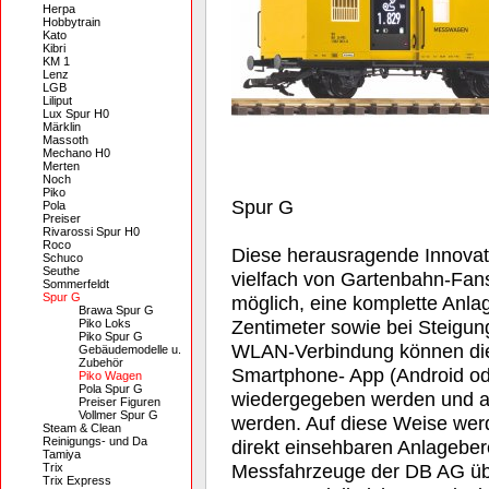
Herpa
Hobbytrain
Kato
Kibri
KM 1
Lenz
LGB
Liliput
Lux Spur H0
Märklin
Massoth
Mechano H0
Merten
Noch
Piko
Spur G
Pola
Preiser
Rivarossi Spur H0
Roco
Diese herausragende Innovat
Schuco
Seuthe
vielfach von Gartenbahn-Fans
Sommerfeldt
Spur G
möglich, eine komplette Anl
Brawa Spur G
Zentimeter sowie bei Steigung
Piko Loks
Piko Spur G
WLAN-Verbindung können die
Gebäudemodelle u.
Zubehör
Smartphone- App (Android od
Piko Wagen
Pola Spur G
wiedergegeben werden und a
Preiser Figuren
Vollmer Spur G
werden. Auf diese Weise wer
Steam & Clean
Reinigungs- und Da
direkt einsehbaren Anlageber
Tamiya
Messfahrzeuge der DB AG übe
Trix
Trix Express