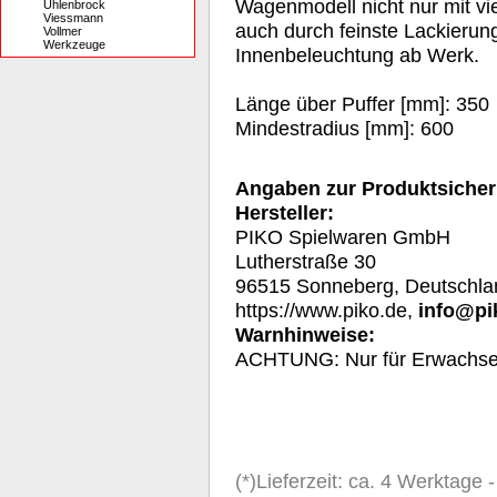
Wagenmodell nicht nur mit vi
Uhlenbrock
Viessmann
auch durch feinste Lackieru
Vollmer
Werkzeuge
Innenbeleuchtung ab Werk.
Länge über Puffer [mm]: 350
Mindestradius [mm]: 600
Angaben zur Produktsicher
Hersteller:
PIKO Spielwaren GmbH
Lutherstraße 30
96515 Sonneberg, Deutschla
https://www.piko.de,
info@pi
Warnhinweise:
A
CHTUNG: Nur für Erwachs
(*)Lieferzeit: ca. 4 Werktage