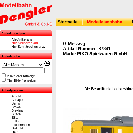
Startseite
Modelleisenbahn
Artikel anzeigen
Alle Artikel anz.
G-Messwg.
Nur Neuheiten anz.
Nur Schnäppchen anz.
Artikel-Nummer: 37841
Marke:PIKO Spielwaren GmbH
Artikelsuche
In aktueller Artikelgr.
"Nur Bilder" anzeigen
Die Bestellfunktion ist wäh
Artikelgruppen
Arnold
Auhagen
Bemo
Brawa
Brekina
Busch
ESU
Faller
Fleischmann
Gützold
Heki