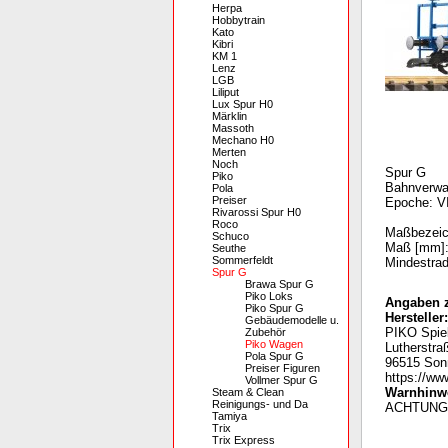
Herpa
Hobbytrain
Kato
Kibri
KM 1
Lenz
LGB
Liliput
Lux Spur H0
Märklin
Massoth
Mechano H0
Merten
Noch
Spur G
Piko
Bahnverwal
Pola
Preiser
Epoche: V
Rivarossi Spur H0
Roco
Maßbezeich
Schuco
Maß [mm]:
Seuthe
Sommerfeldt
Mindestrad
Spur G
Brawa Spur G
Piko Loks
Angaben z
Piko Spur G
Hersteller:
Gebäudemodelle u.
PIKO Spie
Zubehör
Piko Wagen
Lutherstra
Pola Spur G
96515 Son
Preiser Figuren
https://ww
Vollmer Spur G
Warnhinwe
Steam & Clean
Reinigungs- und Da
A
CHTUNG:
Tamiya
Trix
Trix Express