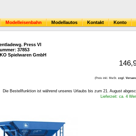
Modelleisenbahn
Modellautos
Kontakt
Konto
entladewg. Press VI
Nummer: 37853
IKO Spielwaren GmbH
146,
(Preis inkl. MwSt.
zzgl. Versan
Die Bestellfunktion ist während unseres Urlaubs bis zum 21. August abgesc
Lieferzeit: ca. 4 We