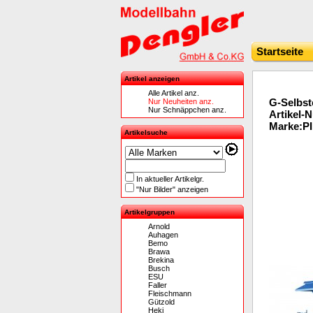
Startseite
Artikel anzeigen
Alle Artikel anz.
G-Selbst
Nur Neuheiten anz.
Nur Schnäppchen anz.
Artikel-
Marke:P
Artikelsuche
In aktueller Artikelgr.
"Nur Bilder" anzeigen
Artikelgruppen
Arnold
Auhagen
Bemo
Brawa
Brekina
Busch
ESU
Faller
Fleischmann
Gützold
Heki