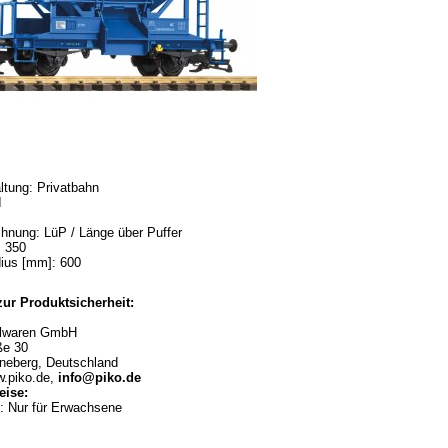
tung: Privatbahn
I
nung: LüP / Länge über Puffer
 350
ius [mm]: 600
ur Produktsicherheit:
lwaren GmbH
ße 30
neberg, Deutschland
w.piko.de,
info@piko.de
ise:
 Nur für Erwachsene