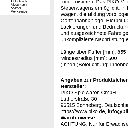
modernisieren. Das PIKO Mod
Uhlenbrock
Viessmann
Steuerwagens ermöglicht, in
Vollmer
Werkzeuge
Wagen, die Bildung vorbildge
Gartenbahnanlage. Hierbei ü
Lackierungen und Bedruckunge
und ausgezeichnete Fahreigen
unkomplizierte Nachrüstung e
Länge über Puffer [mm]: 855
Mindestradius [mm]: 600
(Innen-)Beleuchtung: Innenb
Angaben zur Produktsicher
Hersteller:
PIKO Spielwaren GmbH
Lutherstraße 30
96515 Sonneberg, Deutschla
https://www.piko.de,
info@pi
Warnhinweise:
A
CHTUNG: Nur für Erwachs