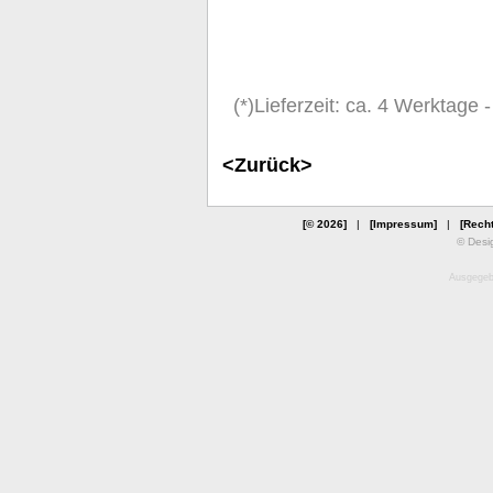
(*)Lieferzeit: ca. 4 Werktage
<Zurück>
[© 2026]
|
[Impressum]
|
[Recht
© Desi
Ausgegebe