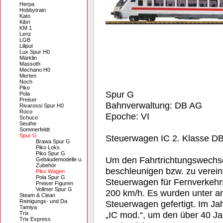
Herpa
Hobbytrain
Kato
Kibri
KM 1
Lenz
LGB
Liliput
Lux Spur H0
Märklin
Massoth
Mechano H0
Merten
Noch
Piko
Spur G
Pola
Preiser
Bahnverwaltung: DB AG
Rivarossi Spur H0
Roco
Epoche: VI
Schuco
Seuthe
Sommerfeldt
Spur G
Steuerwagen IC 2. Klasse D
Brawa Spur G
Piko Loks
Piko Spur G
Um den Fahrtrichtungswechs
Gebäudemodelle u.
Zubehör
beschleunigen bzw. zu verei
Piko Wagen
Pola Spur G
Steuerwagen für Fernverkehrs
Preiser Figuren
Vollmer Spur G
200 km/h. Es wurden unter an
Steam & Clean
Reinigungs- und Da
Steuerwagen gefertigt. Im Ja
Tamiya
„IC mod.“, um den über 40 Ja
Trix
Trix Express