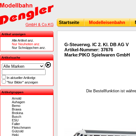
Startseite
Modelleisenbahn
Artikel anzeigen
Alle Artikel anz.
G-Steuerwg. IC 2. Kl. DB AG V
Nur Neuheiten anz.
Nur Schnäppchen anz.
Artikel-Nummer: 37676
Marke:PIKO Spielwaren GmbH
Artikelsuche
In aktueller Artikelgr.
"Nur Bilder" anzeigen
Die Bestellfunktion ist wäh
Artikelgruppen
Arnold
Auhagen
Bemo
Brawa
Brekina
Busch
ESU
Faller
Fleischmann
Gützold
Heki