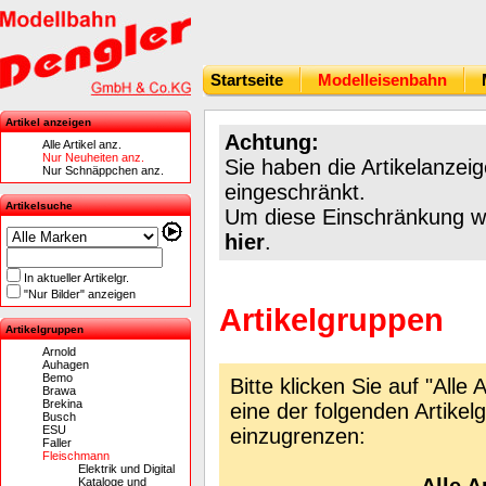
Startseite
Modelleisenbahn
Artikel anzeigen
Achtung:
Alle Artikel anz.
Nur Neuheiten anz.
Sie haben die Artikelanzei
Nur Schnäppchen anz.
eingeschränkt.
Artikelsuche
Um diese Einschränkung wie
hier
.
In aktueller Artikelgr.
"Nur Bilder" anzeigen
Artikelgruppen
Artikelgruppen
Arnold
Auhagen
Bemo
Bitte klicken Sie auf "Alle
Brawa
Brekina
eine der folgenden Artikel
Busch
ESU
einzugrenzen:
Faller
Fleischmann
Elektrik und Digital
Kataloge und