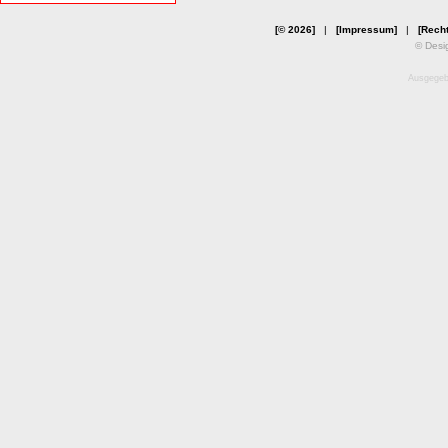
[© 2026]
|
[Impressum]
|
[Recht
© Desi
Ausgegebe