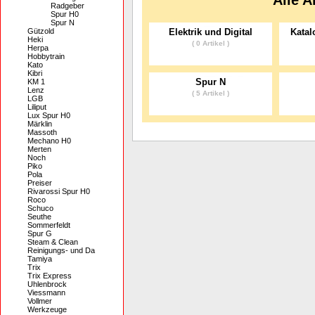
Alle A
Radgeber
Spur H0
Spur N
Gützold
Elektrik und Digital
Katal
Heki
( 0 Artikel )
Herpa
Hobbytrain
Kato
Kibri
Spur N
KM 1
Lenz
( 5 Artikel )
LGB
Liliput
Lux Spur H0
Märklin
Massoth
Mechano H0
Merten
Noch
Piko
Pola
Preiser
Rivarossi Spur H0
Roco
Schuco
Seuthe
Sommerfeldt
Spur G
Steam & Clean
Reinigungs- und Da
Tamiya
Trix
Trix Express
Uhlenbrock
Viessmann
Vollmer
Werkzeuge