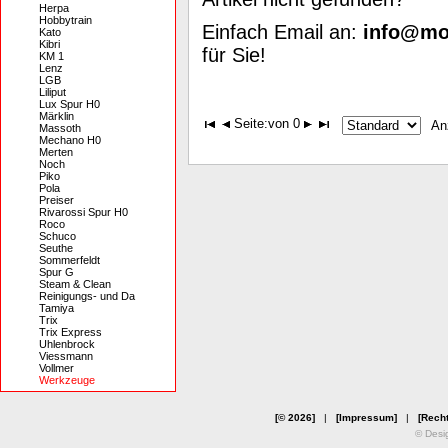
Herpa
Hobbytrain
Einfach Email an:
info@mod
Kato
Kibri
für Sie!
KM 1
Lenz
LGB
Liliput
Lux Spur H0
Märklin
Seite:
von 0
An
Massoth
Mechano H0
Merten
Noch
Piko
Pola
Preiser
Rivarossi Spur H0
Roco
Schuco
Seuthe
Sommerfeldt
Spur G
Steam & Clean
Reinigungs- und Da
Tamiya
Trix
Trix Express
Uhlenbrock
Viessmann
Vollmer
Werkzeuge
[© 2026]
|
[Impressum]
|
[Recht
© Desi