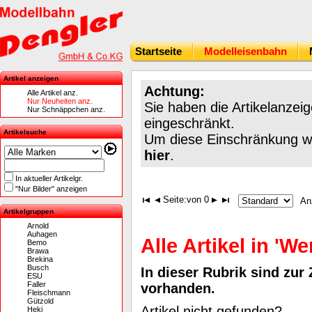
Startseite
Modelleisenbahn
Artikel anzeigen
Achtung:
Alle Artikel anz.
Nur Neuheiten anz.
Sie haben die Artikelanzei
Nur Schnäppchen anz.
eingeschränkt.
Artikelsuche
Um diese Einschränkung wie
hier
.
In aktueller Artikelgr.
"Nur Bilder" anzeigen
Seite:
von 0
An
Artikelgruppen
Arnold
Auhagen
Alle Artikel in 'W
Bemo
Brawa
Brekina
Busch
In dieser Rubrik sind zur 
ESU
Faller
vorhanden.
Fleischmann
Gützold
Artikel nicht gefunden?
Heki