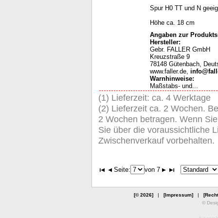
Spur H0 TT und N geeig
Höhe ca. 18 cm
Angaben zur Produktsi
Hersteller:
Gebr. FALLER GmbH
Kreuzstraße 9
78148 Gütenbach, Deut
www.faller.de,
info@fall
Warnhinweise
:
Maßstabs- und...
(1) Lieferzeit: ca. 4 Werktage
(2) Lieferzeit ca. 2 Wochen. Be
2 Wochen betragen. Wenn Sie de
Sie über die voraussichtliche Li
Zwischenverkauf vorbehalten.
Seite:
von 7
[© 2026]
|
[Impressum]
|
[Recht
© Desi