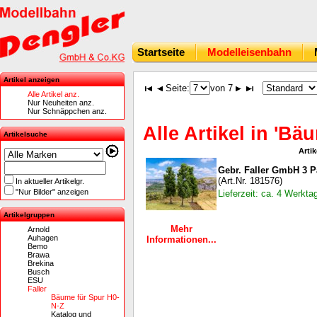
Startseite
Modelleisenbahn
Artikel anzeigen
Seite:
von 7
Alle Artikel anz.
Nur Neuheiten anz.
Nur Schnäppchen anz.
Alle Artikel in 'Bä
Artikelsuche
Artik
Gebr. Faller GmbH 3 
(Art.Nr. 181576)
In aktueller Artikelgr.
"Nur Bilder" anzeigen
Lieferzeit: ca. 4 Werkta
Artikelgruppen
Mehr
Arnold
Auhagen
Informationen...
Bemo
Brawa
Brekina
Busch
ESU
Faller
Bäume für Spur H0-
N-Z
Katalog und