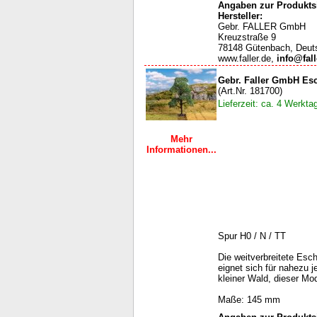
Angaben zur Produktsi
Hersteller:
Gebr. FALLER GmbH
Kreuzstraße 9
78148 Gütenbach, Deut
www.faller.de,
info@fall
Gebr. Faller GmbH Es
(Art.Nr. 181700)
Lieferzeit: ca. 4 Werkta
Mehr
Informationen...
Spur H0 / N / TT
Die weitverbreitete Es
eignet sich für nahezu 
kleiner Wald, dieser Mo
Maße: 145 mm