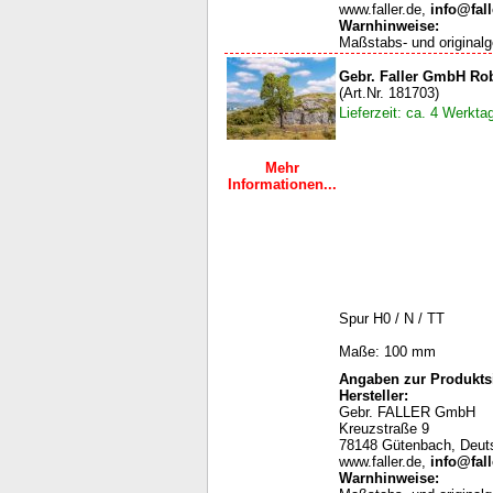
www.faller.de,
info@fall
Warnhinweise
:
Maßstabs- und originalg
Gebr. Faller GmbH Ro
(Art.Nr. 181703)
Lieferzeit: ca. 4 Werkta
Mehr
Informationen...
Spur H0 / N / TT
Maße: 100 mm
Angaben zur Produktsi
Hersteller:
Gebr. FALLER GmbH
Kreuzstraße 9
78148 Gütenbach, Deut
www.faller.de,
info@fall
Warnhinweise
: