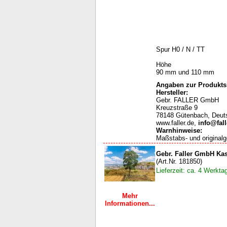
Spur H0 / N / TT
Höhe
90 mm und 110 mm
Angaben zur Produktsi
Hersteller:
Gebr. FALLER GmbH
Kreuzstraße 9
78148 Gütenbach, Deut
www.faller.de,
info@fall
Warnhinweise
:
Maßstabs- und originalg
Gebr. Faller GmbH Kas
(Art.Nr. 181850)
Lieferzeit: ca. 4 Werkta
Mehr
Informationen...