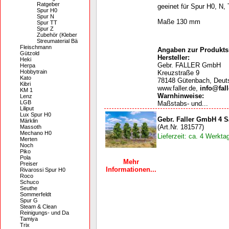
Ratgeber
geeinet für Spur H0, N, 
Spur H0
Spur N
Maße 130 mm
Spur TT
Spur Z
Zubehör (Kleber
Streumaterial Bä
Fleischmann
Angaben zur Produktsi
Gützold
Hersteller:
Heki
Gebr. FALLER GmbH
Herpa
Hobbytrain
Kreuzstraße 9
Kato
78148 Gütenbach, Deut
Kibri
www.faller.de,
info@fall
KM 1
Warnhinweise
:
Lenz
LGB
Maßstabs- und...
Liliput
Lux Spur H0
Gebr. Faller GmbH 4 
Märklin
(Art.Nr. 181577)
Massoth
Mechano H0
Lieferzeit: ca. 4 Werkta
Merten
Noch
Piko
Pola
Mehr
Preiser
Informationen...
Rivarossi Spur H0
Roco
Schuco
Seuthe
Sommerfeldt
Spur G
Steam & Clean
Reinigungs- und Da
Tamiya
Trix