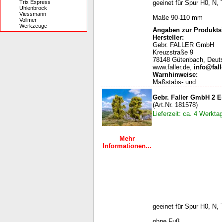
Trix Express
geeinet für Spur H0, N, 
Uhlenbrock
Viessmann
Maße 90-110 mm
Vollmer
Werkzeuge
Angaben zur Produktsi
Hersteller:
Gebr. FALLER GmbH
Kreuzstraße 9
78148 Gütenbach, Deut
www.faller.de,
info@fall
Warnhinweise
:
Maßstabs- und...
Gebr. Faller GmbH 2 
(Art.Nr. 181578)
Lieferzeit: ca. 4 Werkta
Mehr
Informationen...
geeinet für Spur H0, N, 
ohne Fuß