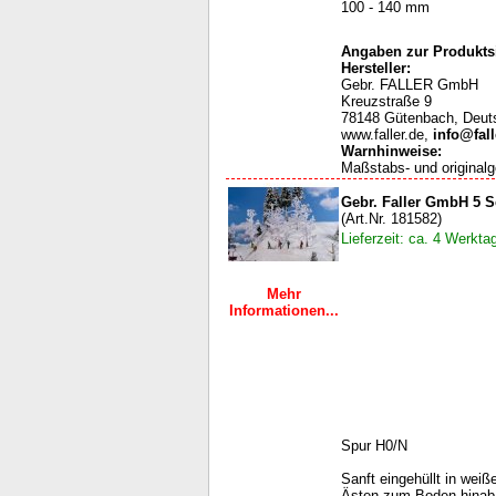
100 - 140 mm
Angaben zur Produktsi
Hersteller:
Gebr. FALLER GmbH
Kreuzstraße 9
78148 Gütenbach, Deut
www.faller.de,
info@fall
Warnhinweise
:
Maßstabs- und originalg
Gebr. Faller GmbH 5 
(Art.Nr. 181582)
Lieferzeit: ca. 4 Werkta
Mehr
Informationen...
Spur H0/N
Sanft eingehüllt in wei
Ästen zum Boden hinab