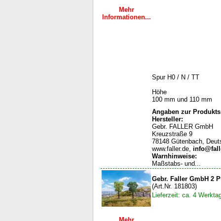
Mehr
Informationen...
Spur H0 / N / TT
Höhe
100 mm und 110 mm
Angaben zur Produktsi
Hersteller:
Gebr. FALLER GmbH
Kreuzstraße 9
78148 Gütenbach, Deut
www.faller.de,
info@fall
Warnhinweise
:
Maßstabs- und...
Gebr. Faller GmbH 2 
(Art.Nr. 181803)
Lieferzeit: ca. 4 Werkta
Mehr