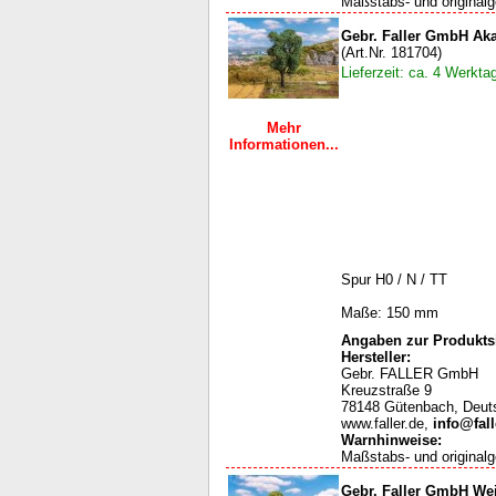
Maßstabs- und originalg
Gebr. Faller GmbH Aka
(Art.Nr. 181704)
Lieferzeit: ca. 4 Werkta
Mehr
Informationen...
Spur H0 / N / TT
Maße: 150 mm
Angaben zur Produktsi
Hersteller:
Gebr. FALLER GmbH
Kreuzstraße 9
78148 Gütenbach, Deut
www.faller.de,
info@fall
Warnhinweise
:
Maßstabs- und originalg
Gebr. Faller GmbH We