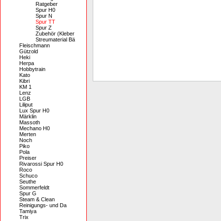
Ratgeber
Spur H0
Spur N
Spur TT
Spur Z
Zubehör (Kleber
Streumaterial Bä
Fleischmann
Gützold
Heki
Herpa
Hobbytrain
Kato
Kibri
KM 1
Lenz
LGB
Liliput
Lux Spur H0
Märklin
Massoth
Mechano H0
Merten
Noch
Piko
Pola
Preiser
Rivarossi Spur H0
Roco
Schuco
Seuthe
Sommerfeldt
Spur G
Steam & Clean
Reinigungs- und Da
Tamiya
Trix