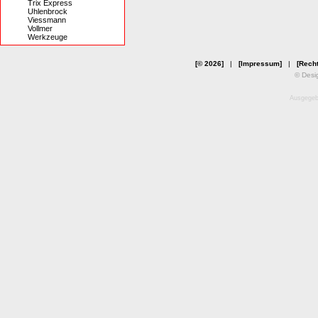
Trix Express
Uhlenbrock
Viessmann
Vollmer
Werkzeuge
[© 2026]
|
[Impressum]
|
[Recht
© Desi
Ausgegebe