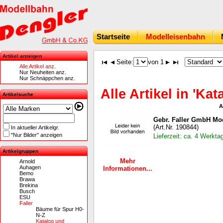
Startseite
Modelleisenbahn
Artikel anzeigen
Seite:
von 1
Alle Artikel anz.
Nur Neuheiten anz.
Nur Schnäppchen anz.
Alle Artikel in 'Ka
Artikelsuche
A
Gebr. Faller GmbH Mod
(Art.Nr. 190844)
In aktueller Artikelgr.
"Nur Bilder" anzeigen
Lieferzeit: ca. 4 Werkta
Artikelgruppen
Mehr
Arnold
Auhagen
Informationen...
Bemo
Brawa
Brekina
Busch
ESU
Faller
Bäume für Spur H0-
N-Z
Katalog und