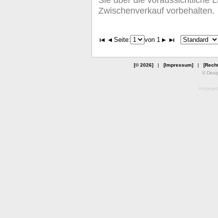
Zwischenverkauf vorbehalten.
Seite:
von 1
[© 2026]
|
[Impressum]
|
[Recht
© Desi
Ausgegebe