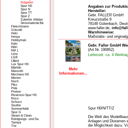
Ratgeber
Spur H0
Angaben zur Produktsi
Spur N
Hersteller:
Spur TT
Gebr. FALLER GmbH
Spur Z
Kreuzstraße 9
Zubehör (Kleber
Streumaterial Bä
78148 Gütenbach, Deut
Fleischmann
www.faller.de,
info@fall
Gützold
Warnhinweise
:
Heki
Maßstabs- und originalg
Herpa
Hobbytrain
Kato
Gebr. Faller GmbH We
Kibri
(Art.Nr. 190852)
KM 1
Lenz
Lieferzeit: ca. 4 Werkta
LGB
Liliput
Lux Spur H0
Märklin
Mehr
Massoth
Informationen...
Mechano H0
Merten
Noch
Piko
Pola
Preiser
Rivarossi Spur H0
Roco
Schuco
Seuthe
Spur H0/N/TT/Z
Sommerfeldt
Spur G
Steam & Clean
Die Welt des Modellbau
Reinigungs- und Da
Anlagen und Dioramen er
Tamiya
die Möglichkeit dazu. V
Trix