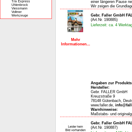
Trix Express
einer längeren Pause ne
Uhlenbrock
Wir zeigen die Grundlag
Viessmann
Vollmer
Gebr. Faller GmbH FA
Werkzeuge
(Art.Nr. 190885)
Lieferzeit: ca. 4 Werkta
Mehr
Informationen...
Angaben zur Produktsi
Hersteller:
Gebr. FALLER GmbH
Kreuzstraße 9
78148 Gütenbach, Deut
www.faller.de,
info@fall
Warnhinweise
:
Maßstabs- und originalg
Gebr. Faller GmbH FA
(Art.Nr. 190887)