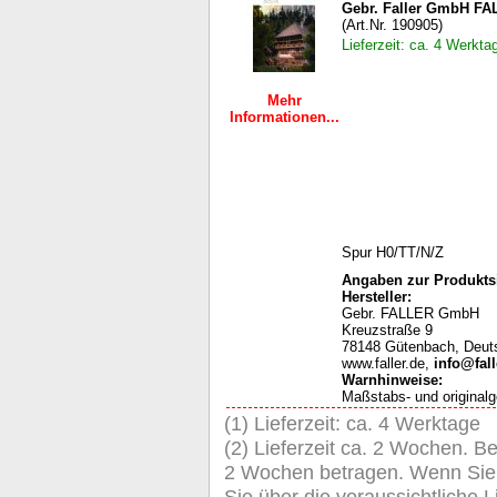
Gebr. Faller GmbH FA
(Art.Nr. 190905)
Lieferzeit: ca. 4 Werkta
Mehr
Informationen...
Spur H0/TT/N/Z
Angaben zur Produktsi
Hersteller:
Gebr. FALLER GmbH
Kreuzstraße 9
78148 Gütenbach, Deut
www.faller.de,
info@fall
Warnhinweise
:
Maßstabs- und originalg
(1) Lieferzeit: ca. 4 Werktage
(2) Lieferzeit ca. 2 Wochen. Be
2 Wochen betragen. Wenn Sie de
Sie über die voraussichtliche Li