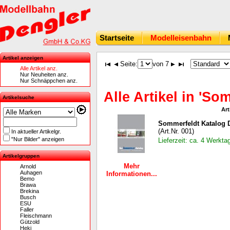
Startseite
Modelleisenbahn
Artikel anzeigen
Seite:
von 7
Alle Artikel anz.
Nur Neuheiten anz.
Nur Schnäppchen anz.
Alle Artikel in 'So
Artikelsuche
Art
Sommerfeldt Katalog 
(Art.Nr. 001)
In aktueller Artikelgr.
"Nur Bilder" anzeigen
Lieferzeit: ca. 4 Werkta
Artikelgruppen
Mehr
Arnold
Auhagen
Informationen...
Bemo
Brawa
Brekina
Busch
ESU
Faller
Fleischmann
Gützold
Heki