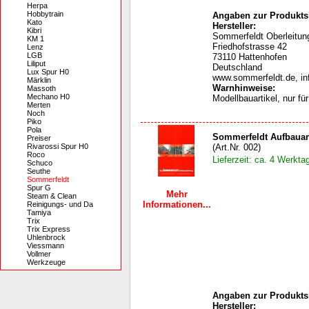
Herpa
Hobbytrain
Angaben zur Produktsi
Kato
Hersteller:
Kibri
Sommerfeldt Oberleit
KM 1
Friedhofstrasse 42
Lenz
LGB
73110 Hattenhofen
Liliput
Deutschland
Lux Spur H0
www.sommerfeldt.de, i
Märklin
Warnhinweise
:
Massoth
Mechano H0
Modellbauartikel, nur f
Merten
Noch
Piko
Pola
Sommerfeldt Aufbauan
Preiser
Rivarossi Spur H0
(Art.Nr. 002)
Roco
Lieferzeit: ca. 4 Werkta
Schuco
Seuthe
Sommerfeldt
Spur G
Mehr
Steam & Clean
Informationen...
Reinigungs- und Da
Tamiya
Trix
Trix Express
Uhlenbrock
Viessmann
Vollmer
Werkzeuge
Angaben zur Produktsi
Hersteller: