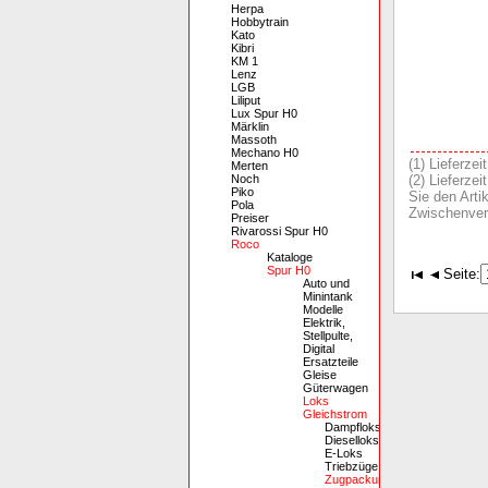
Herpa
Hobbytrain
Kato
Kibri
KM 1
Lenz
LGB
Liliput
Lux Spur H0
Märklin
Massoth
Mechano H0
(1) Lieferzei
Merten
Noch
(2) Lieferze
Piko
Sie den Artik
Pola
Zwischenver
Preiser
Rivarossi Spur H0
Roco
Kataloge
Spur H0
Seite:
Auto und
Minintank
Modelle
Elektrik,
Stellpulte,
Digital
Ersatzteile
Gleise
Güterwagen
Loks
Gleichstrom
Dampfloks
Dieselloks
E-Loks
Triebzüge
Zugpackungen