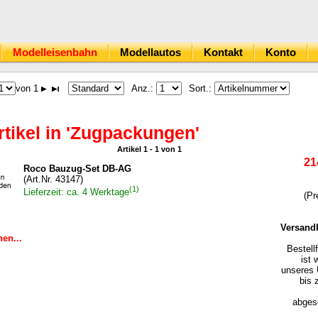
Modelleisenbahn
Modellautos
Kontakt
Konto
von 1
Anz.:
Sort.:
rtikel in 'Zugpackungen'
Artikel 1 - 1 von 1
21
Roco Bauzug-Set DB-AG
(Art.Nr. 43147)
(1)
Lieferzeit: ca. 4 Werktage
(Pr
Versand
en...
Bestell
ist 
unseres 
bis 
abgesc