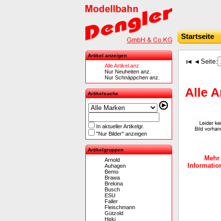
Startseite
Artikel anzeigen
Seite:
Alle Artikel anz.
Nur Neuheiten anz.
Nur Schnäppchen anz.
Alle A
Artikelsuche
In aktueller Artikelgr.
"Nur Bilder" anzeigen
Artikelgruppen
Mehr
Arnold
Information
Auhagen
Bemo
Brawa
Brekina
Busch
ESU
Faller
Fleischmann
Gützold
Heki