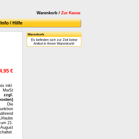
Warenkorb /
Zur Kasse
Info / Hilfe
Warenkorb
Es befinden sich zur Zeit keine
Artikel in Ihrem Warenkorb!
4,95 €
eis inkl.
MwSt
zzgl.
kosten
)
Die
funktion
während
Urlaubs
zum 21.
August
haltet.