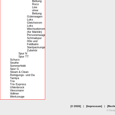
Bettung
Roco
Line
ohne
Bettung
Güterwagen
Loks
Gleichstrom
Loks
Wechselstrom
(für Märklin)
Personenwagen
Schmalspur
H0e und
Feldbahn
Startpackungen
Zubehör
Spur N
Spur TT
Schuco
Seuthe
Sommerfeldt
Spur G
Steam & Clean
Reinigungs- und Da
Tamiya
Trix
Trix Express
Uhlenbrock
Viessmann
Vollmer
Werkzeuge
[© 2026]
|
[Impressum]
|
[Recht
© Desi