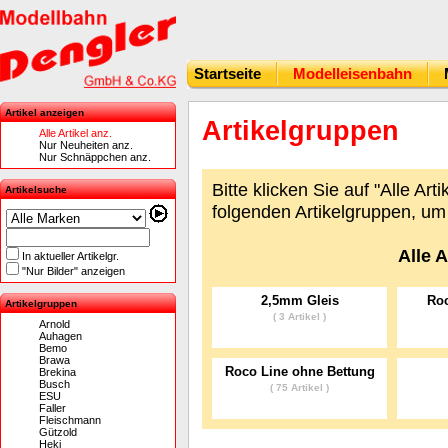
Startseite
Modelleisenbahn
Artikel anzeigen
Artikelgruppen
Alle Artikel anz.
Nur Neuheiten anz.
Nur Schnäppchen anz.
Bitte klicken Sie auf "Alle Ar
Artikelsuche
folgenden Artikelgruppen, um 
Alle A
In aktueller Artikelgr.
"Nur Bilder" anzeigen
2,5mm Gleis
Roc
Artikelgruppen
( 3 Artikel )
Arnold
Auhagen
Bemo
Brawa
Roco Line ohne Bettung
Brekina
Busch
( 75 Artikel )
ESU
Faller
Fleischmann
Gützold
Heki