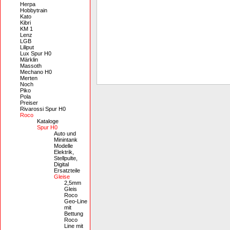
Herpa
Hobbytrain
Kato
Kibri
KM 1
Lenz
LGB
Liliput
Lux Spur H0
Märklin
Massoth
Mechano H0
Merten
Noch
Piko
Pola
Preiser
Rivarossi Spur H0
Roco
Kataloge
Spur H0
Auto und
Minintank
Modelle
Elektrik,
Stellpulte,
Digital
Ersatzteile
Gleise
2,5mm
Gleis
Roco
Geo-Line
mit
Bettung
Roco
Line mit