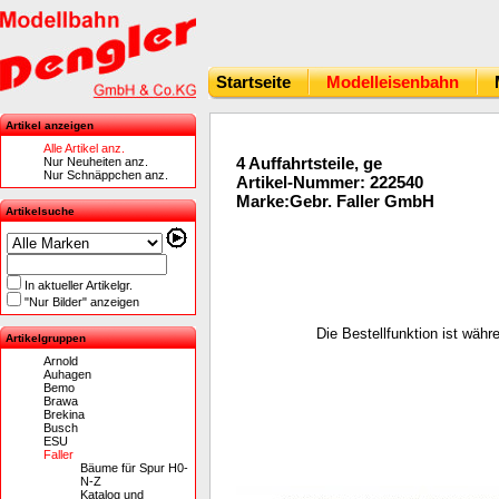
Startseite
Modelleisenbahn
Artikel anzeigen
Alle Artikel anz.
4 Auffahrtsteile, ge
Nur Neuheiten anz.
Nur Schnäppchen anz.
Artikel-Nummer: 222540
Marke:Gebr. Faller GmbH
Artikelsuche
In aktueller Artikelgr.
"Nur Bilder" anzeigen
Die Bestellfunktion ist wäh
Artikelgruppen
Arnold
Auhagen
Bemo
Brawa
Brekina
Busch
ESU
Faller
Bäume für Spur H0-
N-Z
Katalog und