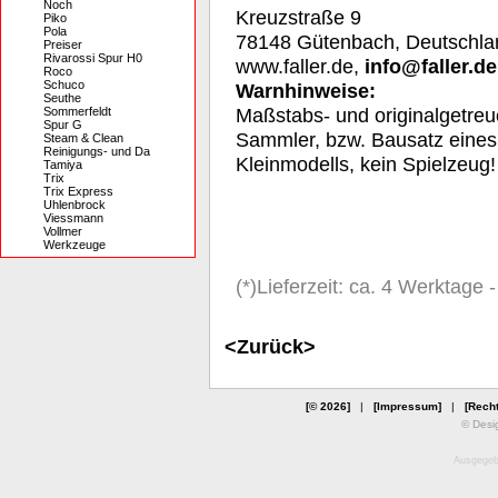
Noch
Kreuzstraße 9
Piko
Pola
78148 Gütenbach, Deutschla
Preiser
Rivarossi Spur H0
www.faller.de,
info@faller.de
Roco
Schuco
Warnhinweise
:
Seuthe
Maßstabs- und originalgetreu
Sommerfeldt
Spur G
Sammler, bzw. Bausatz eines
Steam & Clean
Reinigungs- und Da
Kleinmodells, kein Spielzeug!
Tamiya
Trix
Trix Express
Uhlenbrock
Viessmann
Vollmer
Werkzeuge
(*)Lieferzeit: ca. 4 Werktage
<Zurück>
[© 2026]
|
[Impressum]
|
[Recht
© Desi
Ausgegebe