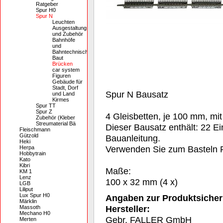
Ratgeber
Spur H0
Spur N
Leuchten
Ausgestaltung
und Zubehör
Bahnhöfe
und
Bahntechnische
Baut
Brücken
car system
Figuren
Gebäude für
Stadt, Dorf
Spur N Bausatz
und Land
Kirmes
Spur TT
Spur Z
4 Gleisbetten, je 100 mm, mit 
Zubehör (Kleber
Streumaterial Bä
Dieser Bausatz enthält: 22 Ei
Fleischmann
Gützold
Bauanleitung.
Heki
Verwenden Sie zum Basteln F
Herpa
Hobbytrain
Kato
Kibri
Maße:
KM 1
Lenz
100 x 32 mm (4 x)
LGB
Liliput
Lux Spur H0
Angaben zur Produktsicher
Märklin
Hersteller:
Massoth
Mechano H0
Gebr. FALLER GmbH
Merten