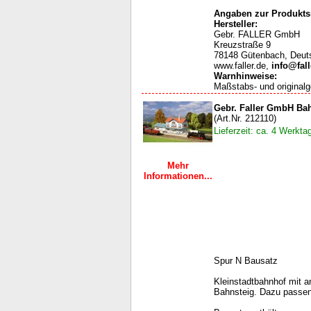
Angaben zur Produktsi
Hersteller:
Gebr. FALLER GmbH
Kreuzstraße 9
78148 Gütenbach, Deut
www.faller.de,
info@fall
Warnhinweise
:
Maßstabs- und originalg
Gebr. Faller GmbH Ba
(Art.Nr. 212110)
Lieferzeit: ca. 4 Werkta
Mehr
Informationen...
Spur N Bausatz
Kleinstadtbahnhof mit
Bahnsteig. Dazu passen 