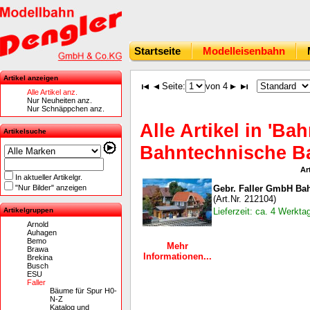
Startseite
Modelleisenbahn
Artikel anzeigen
Seite:
von 4
Alle Artikel anz.
Nur Neuheiten anz.
Nur Schnäppchen anz.
Alle Artikel in 'B
Artikelsuche
Bahntechnische Ba
Ar
In aktueller Artikelgr.
"Nur Bilder" anzeigen
Gebr. Faller GmbH Ba
(Art.Nr. 212104)
Artikelgruppen
Lieferzeit: ca. 4 Werkta
Arnold
Auhagen
Bemo
Mehr
Brawa
Informationen...
Brekina
Busch
ESU
Faller
Bäume für Spur H0-
N-Z
Katalog und