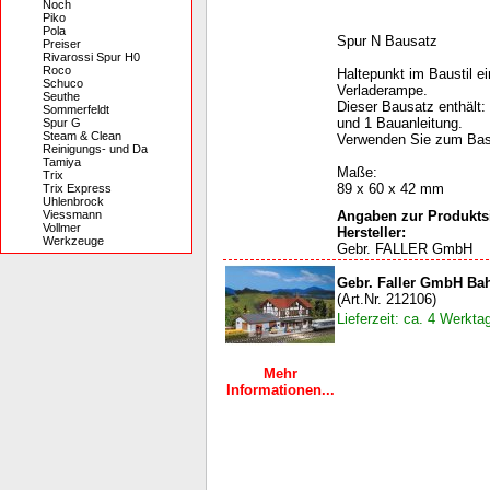
Noch
Piko
Pola
Spur N Bausatz
Preiser
Rivarossi Spur H0
Roco
Haltepunkt im Baustil ei
Schuco
Verladerampe.
Seuthe
Dieser Bausatz enthält:
Sommerfeldt
und 1 Bauanleitung.
Spur G
Steam & Clean
Verwenden Sie zum Bast
Reinigungs- und Da
Tamiya
Maße:
Trix
89 x 60 x 42 mm
Trix Express
Uhlenbrock
Viessmann
Angaben zur Produktsi
Vollmer
Hersteller:
Werkzeuge
Gebr. FALLER GmbH
Gebr. Faller GmbH Ba
(Art.Nr. 212106)
Lieferzeit: ca. 4 Werkta
Mehr
Informationen...