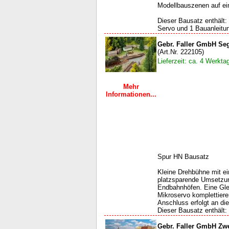
Modellbauszenen auf ei
Dieser Bausatz enthält: 
Servo und 1 Bauanleitun
Gebr. Faller GmbH Se
(Art.Nr. 222105)
Lieferzeit: ca. 4 Werkta
Mehr
Informationen...
Spur HN Bausatz
Kleine Drehbühne mit ei
platzsparende Umsetzun
Endbahnhöfen. Eine Glei
Mikroservo komplettiere
Anschluss erfolgt an di
Dieser Bausatz enthält: 
Gebr. Faller GmbH Zw