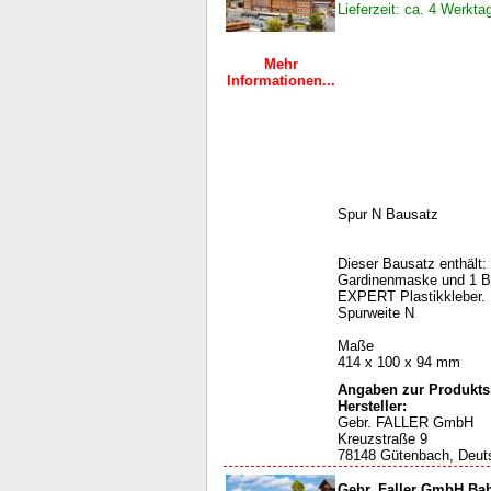
Lieferzeit: ca. 4 Werkta
Mehr
Informationen...
Spur N Bausatz
Dieser Bausatz enthält: 
Gardinenmaske und 1 B
EXPERT Plastikkleber.
Spurweite N
Maße
414 x 100 x 94 mm
Angaben zur Produktsi
Hersteller:
Gebr. FALLER GmbH
Kreuzstraße 9
78148 Gütenbach, Deut
Gebr. Faller GmbH Bah