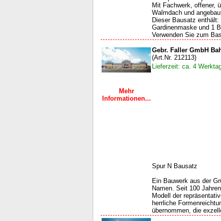
Mit Fachwerk, offener, 
Walmdach und angebaut
Dieser Bausatz enthält: 
Gardinenmaske und 1 Ba
Verwenden Sie zum Bast
Gebr. Faller GmbH Ba
(Art.Nr. 212113)
Lieferzeit: ca. 4 Werkta
Mehr
Informationen...
Spur N Bausatz
Ein Bauwerk aus der Grü
Namen. Seit 100 Jahren 
Modell der re­präsentat
herrliche Formenreichtu
übernommen, die exzelle