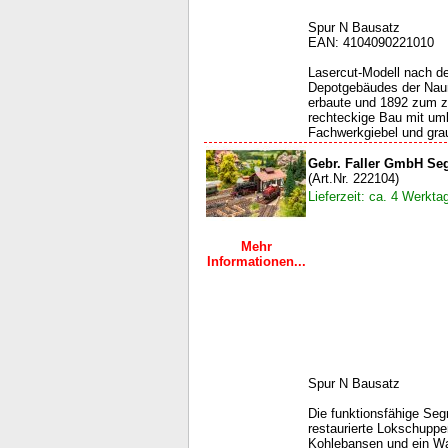
Spur N Bausatz
EAN: 4104090221010
Lasercut-Modell nach d
Depotgebäudes der Naum
erbaute und 1892 zum 
rechteckige Bau mit um
Fachwerkgiebel und grau
Gebr. Faller GmbH Se
(Art.Nr. 222104)
Lieferzeit: ca. 4 Werkta
Mehr
Informationen...
Spur N Bausatz
Die funktionsfähige Seg
restaurierte Lokschuppe
Kohlebansen und ein Was