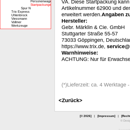
VA. Diese Startpackung kann
Personenwagen
Startpackungen
Artikelnummer 62900 und de
Spur N
Trix Express
erweitert werden.
Angaben zu
Uhlenbrock
Viessmann
Hersteller:
Vollmer
Werkzeuge
Gebr. Märklin & Cie. GmbH
Stuttgarter Straße 55-57
73033 Göppingen, Deutschla
https://www.trix.de,
service@
Warnhinweise:
ACHTUNG: Nur für Erwachs
(*)Lieferzeit: ca. 4 Werktage
<Zurück>
[© 2026]
|
[Impressum]
|
[Recht
© Desi