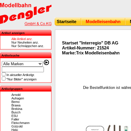
Startseite
Modelleisenbahn
Artikel anzeigen
Alle Artikel anz.
Startset "Interregio" DB AG
Nur Neuheiten anz.
Nur Schnäppchen anz.
Artikel-Nummer: 21524
Marke:Trix Modelleisenbahn
Artikelsuche
In aktueller Artikelgr.
"Nur Bilder" anzeigen
Die Bestellfunktion ist wäh
Artikelgruppen
Arnold
Auhagen
Bemo
Brawa
Brekina
Busch
ESU
Faller
Fleischmann
Gützold
Heki