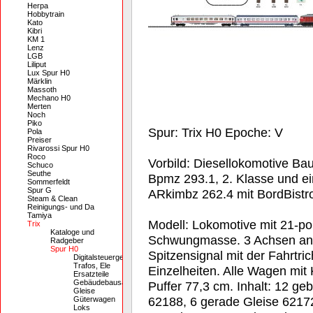
Herpa
Hobbytrain
Kato
Kibri
KM 1
Lenz
LGB
Liliput
Lux Spur H0
Märklin
Massoth
Mechano H0
Merten
Noch
Piko
Spur: Trix H0 Epoche: V
Pola
Preiser
Rivarossi Spur H0
Roco
Vorbild: Diesellokomotive B
Schuco
Seuthe
Bpmz 293.1, 2. Klasse und e
Sommerfeldt
Spur G
ARkimbz 262.4 mit BordBistr
Steam & Clean
Reinigungs- und Da
Tamiya
Modell: Lokomotive mit 21-poli
Trix
Kataloge und
Schwungmasse. 3 Achsen anget
Radgeber
Spur H0
Spitzensignal mit der Fahrtri
Digitalsteuergeräte,
Trafos, Ele
Einzelheiten. Alle Wagen mi
Ersatzteile
Gebäudebausätze
Puffer 77,3 cm. Inhalt: 12 g
Gleise
62188, 6 gerade Gleise 62172.
Güterwagen
Loks