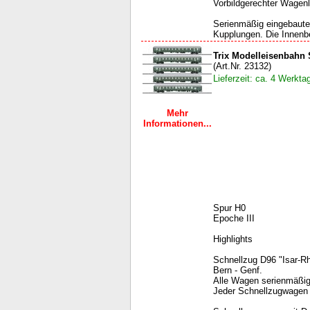
Vorbildgerechter Wagenl
Serienmäßig eingebaute
Kupplungen. Die Innenbe
Trix Modelleisenbahn 
(Art.Nr. 23132)
Lieferzeit: ca. 4 Werkta
Mehr
Informationen...
Spur H0
Epoche III
Highlights
Schnellzug D96 "Isar-Rh
Bern - Genf.
Alle Wagen serienmäßig
Jeder Schnellzugwagen m