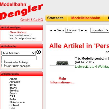
Startseite
Modelleisenbahn
Artikel anzeigen
Seite:
von 3
Alle Artikel anz.
Nur Neuheiten anz.
Nur Schnäppchen anz.
Alle Artikel in 'P
Artikelsuche
Ar
Trix Modelleisenbahn
(Art.Nr. 23017)
In aktueller Artikelgr.
"Nur Bilder" anzeigen
Lieferzeit: ca. 4 Werkta
Artikelgruppen
Mehr
Arnold
Auhagen
Informationen...
Bemo
Brawa
Brekina
Busch
ESU
Faller
Fleischmann
Gützold
Heki