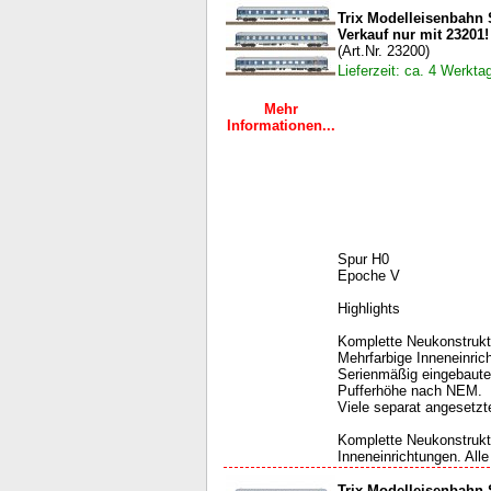
Trix Modelleisenbahn
Verkauf nur mit 23201!
(Art.Nr. 23200)
Lieferzeit: ca. 4 Werkta
Mehr
Informationen...
Spur H0
Epoche V
Highlights
Komplette Neukonstrukti
Mehrfarbige Inneneinric
Serienmäßig eingebaute
Pufferhöhe nach NEM.
Viele separat angesetzte
Komplette Neukonstrukti
Inneneinrichtungen. All
Trix Modelleisenbahn