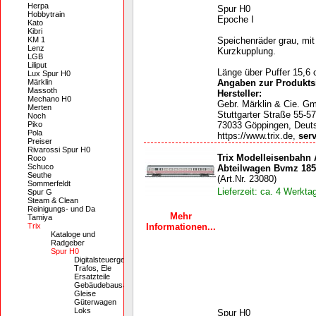
Herpa
Spur H0
Hobbytrain
Epoche I
Kato
Kibri
KM 1
Speichenräder grau, mi
Lenz
Kurzkupplung.
LGB
Liliput
Länge über Puffer 15,6 
Lux Spur H0
Märklin
Angaben zur Produktsi
Massoth
Hersteller:
Mechano H0
Gebr. Märklin & Cie. G
Merten
Stuttgarter Straße 55-57
Noch
Piko
73033 Göppingen, Deut
Pola
https://www.trix.de,
ser
Preiser
Rivarossi Spur H0
Trix Modelleisenbahn
Roco
Schuco
Abteilwagen Bvmz 185
Seuthe
(Art.Nr. 23080)
Sommerfeldt
Lieferzeit: ca. 4 Werkta
Spur G
Steam & Clean
Reinigungs- und Da
Mehr
Tamiya
Trix
Informationen...
Kataloge und
Radgeber
Spur H0
Digitalsteuergeräte,
Trafos, Ele
Ersatzteile
Gebäudebausätze
Gleise
Güterwagen
Loks
Spur H0