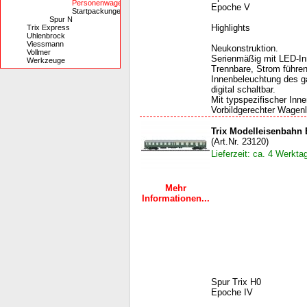
Personenwagen
Epoche V
Startpackungen
Spur N
Highlights
Trix Express
Uhlenbrock
Viessmann
Neukonstruktion.
Vollmer
Serienmäßig mit LED-In
Werkzeuge
Trennbare, Strom führe
Innenbeleuchtung des 
digital schaltbar.
Mit typspezifischer Inne
Vorbildgerechter Wagenl
Trix Modelleisenbahn 
(Art.Nr. 23120)
Lieferzeit: ca. 4 Werkta
Mehr
Informationen...
Spur Trix H0
Epoche IV