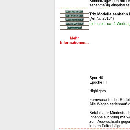
Schnellzugwagen mit Dr
serienmäßig eingebauter
Trix Modelleisenbahn 
(Art.Nr. 23134)
Lieferzeit: ca. 4 Werkta
Mehr
Informationen...
Spur H0
Epoche III
Highlights
Formvariante des Buff
Alle Wagen serienmäßig
Befahrbarer Mindestrad
Innenbeleuchtung mit w
zum Auswechseln gegen
kurzen Faltenbälge...