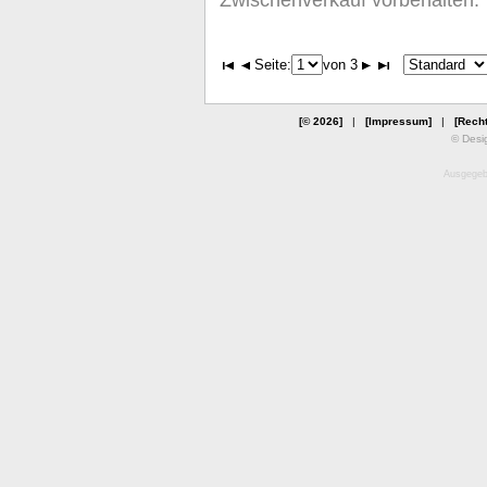
Seite:
von 3
[© 2026]
|
[Impressum]
|
[Recht
© Desi
Ausgegebe