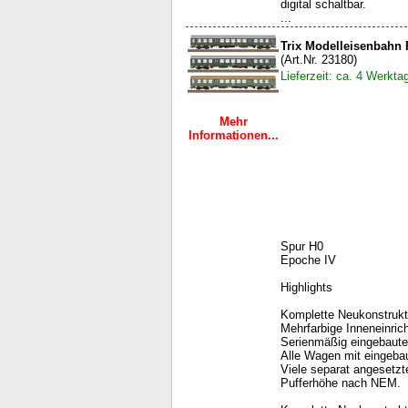
digital schaltbar.
...
Trix Modelleisenbahn
(Art.Nr. 23180)
Lieferzeit: ca. 4 Werkta
Mehr
Informationen...
Spur H0
Epoche IV
Highlights
Komplette Neukonstrukti
Mehrfarbige Inneneinric
Serienmäßig eingebaute
Alle Wagen mit eingeba
Viele separat angesetzte
Pufferhöhe nach NEM.