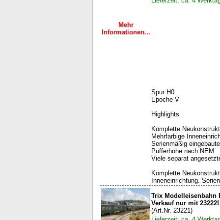
Lieferzeit: ca. 4 Werkta
Mehr
Informationen...
Spur H0
Epoche V
Highlights
Komplette Neukonstrukti
Mehrfarbige Inneneinric
Serienmäßig eingebaute
Pufferhöhe nach NEM.
Viele separat angesetzte
Komplette Neukonstrukti
Inneneinrichtung. Serie
Trix Modelleisenbahn
Verkauf nur mit 23222!
(Art.Nr. 23221)
Lieferzeit: ca. 4 Werkta