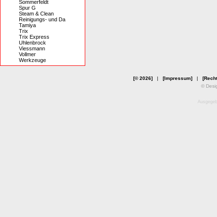
Sommerfeldt
Spur G
Steam & Clean
Reinigungs- und Da
Tamiya
Trix
Trix Express
Uhlenbrock
Viessmann
Vollmer
Werkzeuge
[© 2026]
|
[Impressum]
|
[Recht
© Desi
Ausgegebe