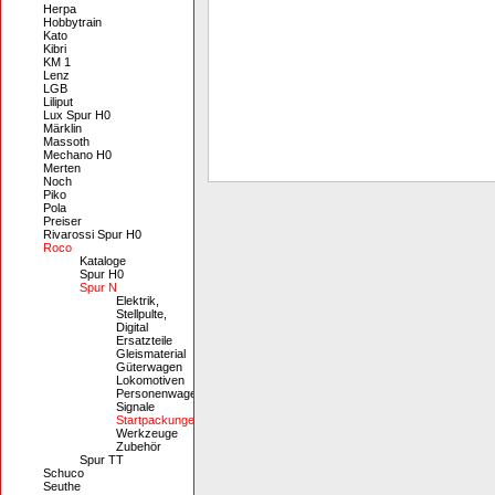
Herpa
Hobbytrain
Kato
Kibri
KM 1
Lenz
LGB
Liliput
Lux Spur H0
Märklin
Massoth
Mechano H0
Merten
Noch
Piko
Pola
Preiser
Rivarossi Spur H0
Roco
Kataloge
Spur H0
Spur N
Elektrik,
Stellpulte,
Digital
Ersatzteile
Gleismaterial
Güterwagen
Lokomotiven
Personenwagen
Signale
Startpackungen
Werkzeuge
Zubehör
Spur TT
Schuco
Seuthe