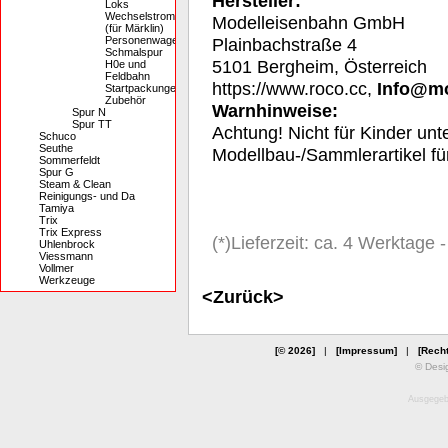
Hersteller:
Loks
Wechselstrom
Modelleisenbahn GmbH
(für Märklin)
Personenwagen
Plainbachstraße 4
Schmalspur
5101 Bergheim, Österreich
H0e und
Feldbahn
https://www.roco.cc,
Info@m
Startpackungen
Zubehör
Warnhinweise:
Spur N
Spur TT
Achtung! Nicht für Kinder unt
Schuco
Seuthe
Modellbau-/Sammlerartikel f
Sommerfeldt
Spur G
Steam & Clean
Reinigungs- und Da
Tamiya
Trix
Trix Express
(*)Lieferzeit: ca. 4 Werktage
Uhlenbrock
Viessmann
Vollmer
Werkzeuge
<Zurück>
[© 2026]
|
[Impressum]
|
[Recht
© Desi
Ausgegebe