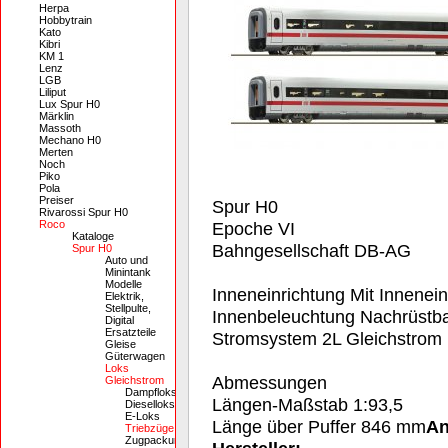
Herpa
Hobbytrain
Kato
Kibri
KM 1
Lenz
LGB
Liliput
Lux Spur H0
Märklin
Massoth
Mechano H0
Merten
Noch
Piko
Pola
Preiser
Spur H0
Rivarossi Spur H0
Roco
Epoche VI
Kataloge
Bahngesellschaft DB-AG
Spur H0
Auto und
Minintank
Modelle
Inneneinrichtung Mit Innenein
Elektrik,
Stellpulte,
Innenbeleuchtung Nachrüstb
Digital
Ersatzteile
Stromsystem 2L Gleichstrom
Gleise
Güterwagen
Loks
Abmessungen
Gleichstrom
Dampfloks
Längen-Maßstab 1:93,5
Dieselloks
E-Loks
Länge über Puffer 846 mm
An
Triebzüge
Zugpackungen