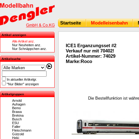
Startseite
Modelleisenbahn
Artikel anzeigen
Alle Artikel anz.
ICE1 Erganzungsset #2
Nur Neuheiten anz.
Nur Schnäppchen anz.
Verkauf nur mit 70402!
Artikel-Nummer: 74029
Artikelsuche
Marke:Roco
In aktueller Artikelgr.
"Nur Bilder" anzeigen
Artikelgruppen
Die Bestellfunktion ist wäh
Arnold
Auhagen
Bemo
Brawa
Brekina
Busch
ESU
Faller
Fleischmann
Gützold
Heki