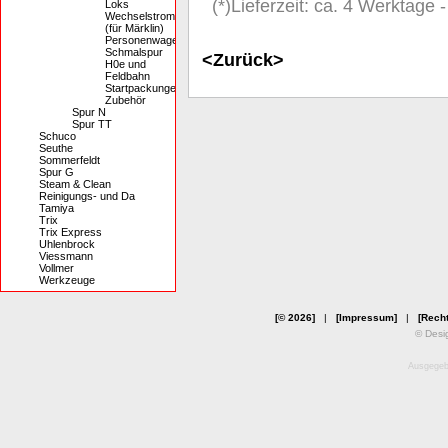
(*)Lieferzeit: ca. 4 Werktage
Loks
Wechselstrom
(für Märklin)
Personenwagen
Schmalspur
<Zurück>
H0e und
Feldbahn
Startpackungen
Zubehör
Spur N
Spur TT
Schuco
Seuthe
Sommerfeldt
Spur G
Steam & Clean
Reinigungs- und Da
Tamiya
Trix
Trix Express
Uhlenbrock
Viessmann
Vollmer
Werkzeuge
[© 2026]
|
[Impressum]
|
[Recht
© Desi
Ausgegebe