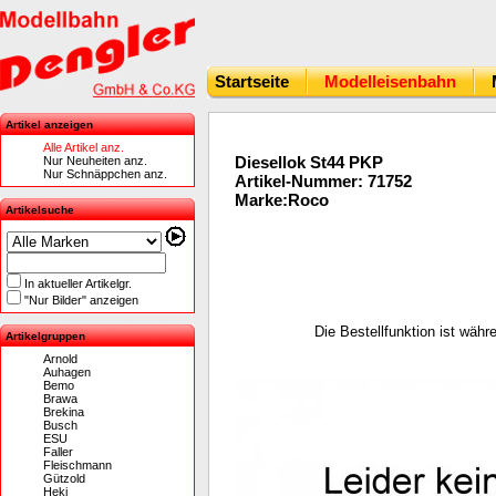
Startseite
Modelleisenbahn
Artikel anzeigen
Alle Artikel anz.
Diesellok St44 PKP
Nur Neuheiten anz.
Nur Schnäppchen anz.
Artikel-Nummer: 71752
Marke:Roco
Artikelsuche
In aktueller Artikelgr.
"Nur Bilder" anzeigen
Die Bestellfunktion ist wäh
Artikelgruppen
Arnold
Auhagen
Bemo
Brawa
Brekina
Busch
ESU
Faller
Fleischmann
Gützold
Heki