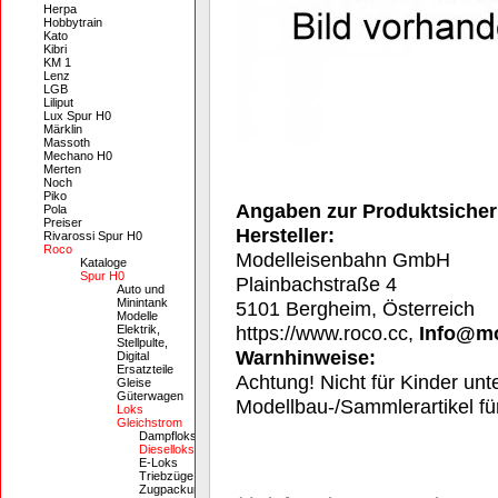
Herpa
Hobbytrain
Kato
Kibri
KM 1
Lenz
LGB
Liliput
Lux Spur H0
Märklin
Massoth
Mechano H0
Merten
Noch
Piko
Angaben zur Produktsicher
Pola
Preiser
Hersteller:
Rivarossi Spur H0
Roco
Modelleisenbahn GmbH
Kataloge
Spur H0
Plainbachstraße 4
Auto und
Minintank
5101 Bergheim, Österreich
Modelle
https://www.roco.cc,
Info@m
Elektrik,
Stellpulte,
Warnhinweise:
Digital
Ersatzteile
Achtung! Nicht für Kinder unt
Gleise
Güterwagen
Modellbau-/Sammlerartikel f
Loks
Gleichstrom
Dampfloks
Dieselloks
E-Loks
Triebzüge
Zugpackungen