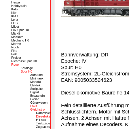
Herpa
Hobbytrain
Kato
Kibri
KM 1
Lenz
LGB
Liliput
Lux Spur H0
Märklin
Massoth
Mechano H0
Merten
Noch
Piko
Bahnverwaltung: DR
Pola
Preiser
Epoche: IV
Rivarossi Spur H0
Roco
Spur: H0
Kataloge
Spur H0
Stromsystem: 2L-Gleichstro
Auto und
Minintank
EAN: 9005033524623
Modelle
Elektrik,
Stellpulte,
Diesellokomotive Baureihe 1
Digital
Ersatzteile
Gleise
Güterwagen
Fein detaillierte Ausführung m
Loks
Gleichstrom
Schlusslichtern. Motor mit S
Dampfloks
Dieselloks
Achsen, 2 Achsen mit Haftreif
E-Loks
Aufnahme eines Decoders. 
Triebzüge
Zugpackungen