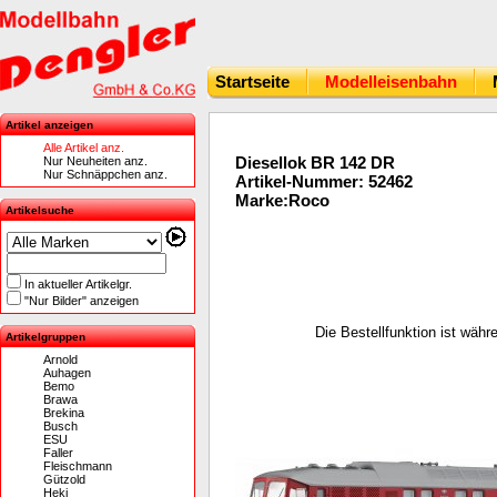
Startseite
Modelleisenbahn
Artikel anzeigen
Alle Artikel anz.
Diesellok BR 142 DR
Nur Neuheiten anz.
Nur Schnäppchen anz.
Artikel-Nummer: 52462
Marke:Roco
Artikelsuche
In aktueller Artikelgr.
"Nur Bilder" anzeigen
Die Bestellfunktion ist wäh
Artikelgruppen
Arnold
Auhagen
Bemo
Brawa
Brekina
Busch
ESU
Faller
Fleischmann
Gützold
Heki