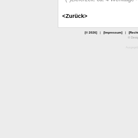
<Zurück>
[© 2026]
|
[Impressum]
|
[Recht
© Desi
Ausgegebe