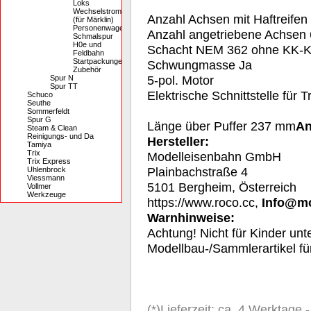
Loks
Wechselstrom
Anzahl Achsen mit Haftreifen
(für Märklin)
Personenwagen
Anzahl angetriebene Achsen 
Schmalspur
H0e und
Schacht NEM 362 ohne KK-K
Feldbahn
Startpackungen
Schwungmasse Ja
Zubehör
5-pol. Motor
Spur N
Spur TT
Elektrische Schnittstelle für
Schuco
Seuthe
Sommerfeldt
Spur G
Länge über Puffer 237 mm
An
Steam & Clean
Reinigungs- und Da
Hersteller:
Tamiya
Trix
Modelleisenbahn GmbH
Trix Express
Plainbachstraße 4
Uhlenbrock
Viessmann
5101 Bergheim, Österreich
Vollmer
Werkzeuge
https://www.roco.cc,
Info@m
Warnhinweise:
Achtung! Nicht für Kinder unt
Modellbau-/Sammlerartikel f
(*)Lieferzeit: ca. 4 Werktage