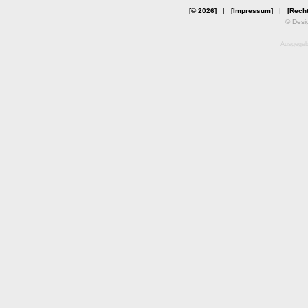
[© 2026]
|
[Impressum]
|
[Recht
© Desi
Ausgegebe