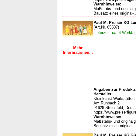
Warnhinweise:
Maßstabs- und original
Bausatz eines original-..
Paul M. Preiser KG L
(Art.Nr. 65307)
Lieferzeit: ca. 4 Werkta
Mehr
Informationen...
Angaben zur Produktsi
Hersteller:
Kleinkunst-Werkstätten
Am Ruhbach 2
91628 Steinsfeld, Deut
https://www.preiserfigur
Warnhinweise:
Maßstabs- und original
Bausatz eines original-..
Paul M. Preiser KG G