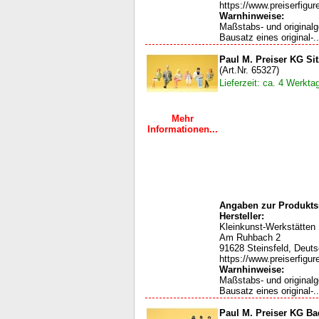
https://www.preiserfigur
Warnhinweise:
Maßstabs- und original
Bausatz eines original-..
Paul M. Preiser KG Si
(Art.Nr. 65327)
Lieferzeit: ca. 4 Werkta
Mehr
Informationen...
Angaben zur Produktsi
Hersteller:
Kleinkunst-Werkstätten
Am Ruhbach 2
91628 Steinsfeld, Deut
https://www.preiserfigur
Warnhinweise:
Maßstabs- und original
Bausatz eines original-..
Paul M. Preiser KG B