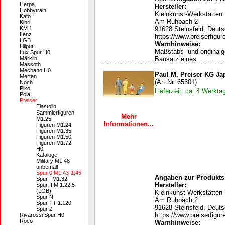
Herpa
Hersteller:
Hobbytrain
Kleinkunst-Werkstätten
Kato
Am Ruhbach 2
Kibri
KM 1
91628 Steinsfeld, Deut
Lenz
https://www.preiserfigur
LGB
Warnhinweise:
Liliput
Maßstabs- und original
Lux Spur H0
Märklin
Bausatz eines...
Massoth
Mechano H0
Paul M. Preiser KG Ja
Merten
(Art.Nr. 65301)
Noch
Piko
Lieferzeit: ca. 4 Werkta
Pola
Preiser
Elastolin
Sammlerfiguren
Mehr
M1:25
Informationen...
Figuren M1:24
Figuren M1:35
Figuren M1:50
Figuren M1:72
H0
Kataloge
Military M1:48
unbemalt
Spur 0 M1:43-1:45
Angaben zur Produktsi
Spur I M1:32
Hersteller:
Spur II M 1:22,5
(LGB)
Kleinkunst-Werkstätten
Spur N
Am Ruhbach 2
Spur TT 1:120
91628 Steinsfeld, Deut
Spur Z
https://www.preiserfigur
Rivarossi Spur H0
Roco
Warnhinweise: