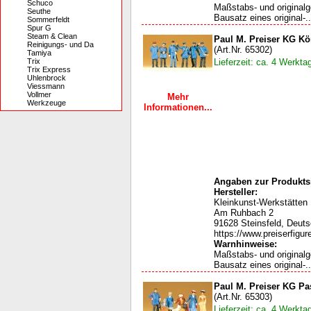
Schuco
Maßstabs- und original
Seuthe
Bausatz eines original-..
Sommerfeldt
Spur G
Steam & Clean
Paul M. Preiser KG Kö
Reinigungs- und Da
(Art.Nr. 65302)
Tamiya
Trix
Lieferzeit: ca. 4 Werkta
Trix Express
Uhlenbrock
Viessmann
Vollmer
Mehr
Werkzeuge
Informationen...
Angaben zur Produktsi
Hersteller:
Kleinkunst-Werkstätten
Am Ruhbach 2
91628 Steinsfeld, Deut
https://www.preiserfigur
Warnhinweise:
Maßstabs- und original
Bausatz eines original-..
Paul M. Preiser KG Pas
(Art.Nr. 65303)
Lieferzeit: ca. 4 Werkta