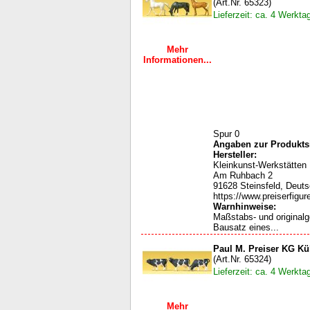
(Art.Nr. 65323)
Lieferzeit: ca. 4 Werkta
Mehr
Informationen...
Spur 0
Angaben zur Produktsi
Hersteller:
Kleinkunst-Werkstätten
Am Ruhbach 2
91628 Steinsfeld, Deut
https://www.preiserfigur
Warnhinweise:
Maßstabs- und original
Bausatz eines...
Paul M. Preiser KG K
(Art.Nr. 65324)
Lieferzeit: ca. 4 Werkta
Mehr