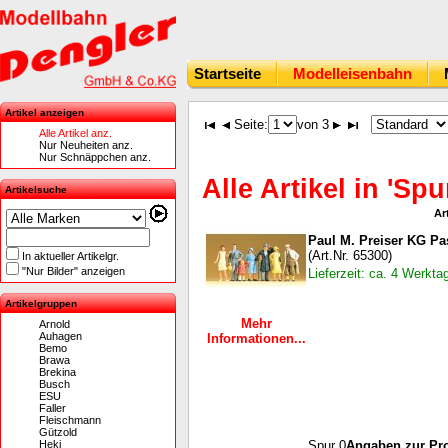
Startseite
Modelleisenbahn
Artikel anzeigen
Seite:
von 3
Alle Artikel anz.
Nur Neuheiten anz.
Nur Schnäppchen anz.
Alle Artikel in 'Spu
Artikelsuche
Ar
Paul M. Preiser KG P
(Art.Nr. 65300)
In aktueller Artikelgr.
"Nur Bilder" anzeigen
Lieferzeit: ca. 4 Werkta
Artikelgruppen
Mehr
Arnold
Auhagen
Informationen...
Bemo
Brawa
Brekina
Busch
ESU
Faller
Fleischmann
Gützold
Heki
Spur 0
Angaben zur Pro