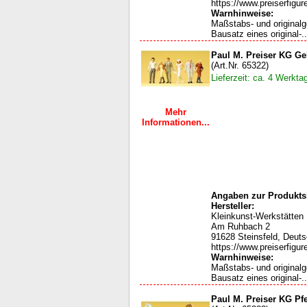
https://www.preiserfigur
Warnhinweise:
Maßstabs- und original
Bausatz eines original-..
Paul M. Preiser KG G
(Art.Nr. 65322)
Lieferzeit: ca. 4 Werkta
Mehr
Informationen...
Angaben zur Produktsi
Hersteller:
Kleinkunst-Werkstätten
Am Ruhbach 2
91628 Steinsfeld, Deut
https://www.preiserfigur
Warnhinweise:
Maßstabs- und original
Bausatz eines original-..
Paul M. Preiser KG Pf