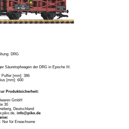
ltung: DRG
er Säuretopfwagen der DRG in Epoche III.
 Puffer [mm]: 386
ius [mm]: 600
ur Produktsicherheit:
lwaren GmbH
ße 30
neberg, Deutschland
w.piko.de,
info@piko.de
ise:
 Nur für Erwachsene