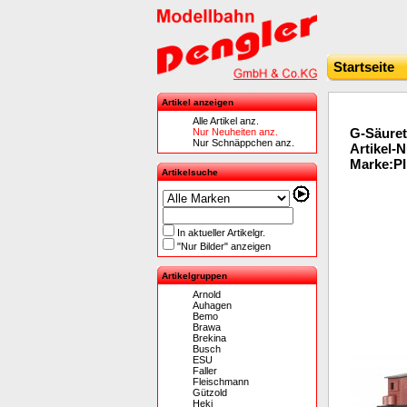
Startseite
Artikel anzeigen
Alle Artikel anz.
G-Säuret
Nur Neuheiten anz.
Nur Schnäppchen anz.
Artikel-
Marke:P
Artikelsuche
In aktueller Artikelgr.
"Nur Bilder" anzeigen
Artikelgruppen
Arnold
Auhagen
Bemo
Brawa
Brekina
Busch
ESU
Faller
Fleischmann
Gützold
Heki