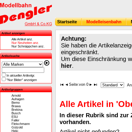
Startseite
Modelleisenbahn
Artikel anzeigen
Achtung:
Alle Artikel anz.
Nur Neuheiten anz.
Sie haben die Artikelanzei
Nur Schnäppchen anz.
eingeschränkt.
Artikelsuche
Um diese Einschränkung wie
hier
.
In aktueller Artikelgr.
"Nur Bilder" anzeigen
Seite:
von 0
An
Artikelgruppen
Arnold
Auhagen
Alle Artikel in 'Ob
Bemo
Brawa
Brekina
Busch
In dieser Rubrik sind zur 
ESU
Faller
vorhanden.
Fleischmann
Gützold
Artikel nicht gefunden?
Heki