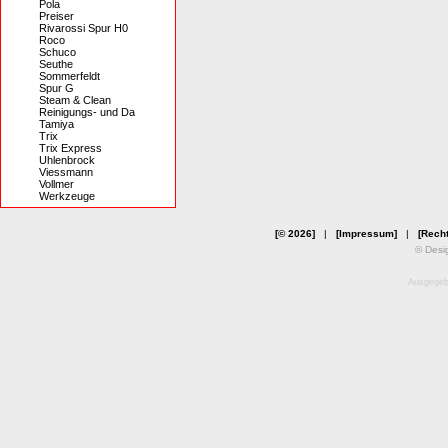
Pola
Preiser
Rivarossi Spur H0
Roco
Schuco
Seuthe
Sommerfeldt
Spur G
Steam & Clean
Reinigungs- und Da
Tamiya
Trix
Trix Express
Uhlenbrock
Viessmann
Vollmer
Werkzeuge
[© 2026]
|
[Impressum]
|
[Recht
© Desi
Ausgegebe