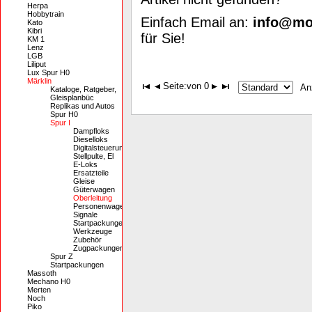
Herpa
Hobbytrain
Einfach Email an:
info@mod
Kato
Kibri
für Sie!
KM 1
Lenz
LGB
Liliput
Lux Spur H0
Märklin
Seite:
von 0
An
Kataloge, Ratgeber,
Gleisplanbüc
Replikas und Autos
Spur H0
Spur I
Dampfloks
Dieselloks
Digitalsteuerung,
Stellpulte, El
E-Loks
Ersatzteile
Gleise
Güterwagen
Oberleitung
Personenwagen
Signale
Startpackungen
Werkzeuge
Zubehör
Zugpackungen
Spur Z
Startpackungen
Massoth
Mechano H0
Merten
Noch
Piko