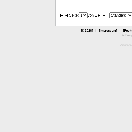
Seite:
von 1
[© 2026]
|
[Impressum]
|
[Recht
© Desi
Ausgegebe