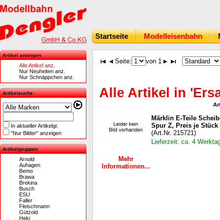
Startseite
Modelleisenbahn
Artikel anzeigen
Seite:
von 1
Alle Artikel anz.
Nur Neuheiten anz.
Nur Schnäppchen anz.
Alle Artikel in 'Ersa
Artikelsuche
Ar
Märklin E-Teile Scheib
Spur Z, Preis je Stück
In aktueller Artikelgr.
(Art.Nr. 215721)
"Nur Bilder" anzeigen
Lieferzeit: ca. 4 Werkta
Artikelgruppen
Mehr
Arnold
Auhagen
Informationen...
Bemo
Brawa
Brekina
Busch
ESU
Faller
Fleischmann
Gützold
Heki