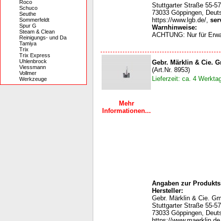
Roco
Stuttgarter Straße 55-57
Schuco
73033 Göppingen, Deut
Seuthe
https://www.lgb.de/,
ser
Sommerfeldt
Spur G
Warnhinweise:
Steam & Clean
ACHTUNG: Nur für Erw
Reinigungs- und Da
Tamiya
Trix
Trix Express
Uhlenbrock
Gebr. Märklin & Cie. 
Viessmann
(Art.Nr. 8953)
Vollmer
Lieferzeit: ca. 4 Werkta
Werkzeuge
Mehr
Informationen...
Angaben zur Produktsi
Hersteller:
Gebr. Märklin & Cie. G
Stuttgarter Straße 55-57
73033 Göppingen, Deut
https://www.maerklin.de