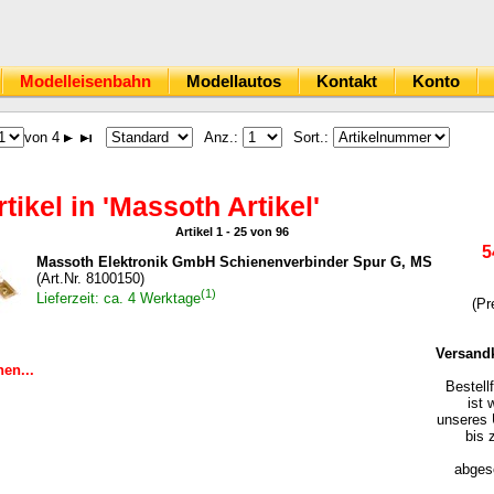
Modelleisenbahn
Modellautos
Kontakt
Konto
von 4
Anz.:
Sort.:
rtikel in 'Massoth Artikel'
Artikel 1 - 25 von 96
5
Massoth Elektronik GmbH Schienenverbinder Spur G, MS
(Art.Nr. 8100150)
(1)
Lieferzeit: ca. 4 Werktage
(Pr
Versand
en...
Bestell
ist 
unseres 
bis 
abgesc