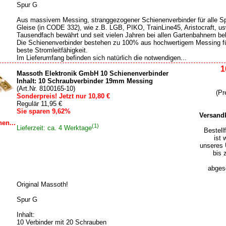
Spur G
Aus massivem Messing, stranggezogener Schienenverbinder für alle S
Gleise (in CODE 332), wie z.B. LGB, PIKO, TrainLine45, Aristocraft, us
Tausendfach bewährt und seit vielen Jahren bei allen Gartenbahnern bel
Die Schienenverbinder bestehen zu 100% aus hochwertigem Messing f
beste Stromleitfähigkeit.
Im Lieferumfang befinden sich natürlich die notwendigen...
1
Massoth Elektronik GmbH 10 Schienenverbinder
Inhalt: 10 Schraubverbinder 19mm Messing
(Art.Nr. 8100165-10)
(Pr
Sonderpreis! Jetzt nur 10,80 €
Regulär 11,95 €
Sie sparen 9,62%
Versand
en...
(1)
Lieferzeit: ca. 4 Werktage
Bestell
ist 
unseres 
bis 
abgesc
Original Massoth!
Spur G
Inhalt:
10 Verbinder mit 20 Schrauben