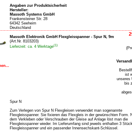
Angaben zur Produktsicherheit
Hersteller:
Massoth Systems GmbH
Frankensteiner Str. 28
64342 Seeheim
Deutschland
2
Massoth Elektronik GmbH Flexgleisspanner - Spur N, 9m
(Art.Nr. 8103203)
(1)
Lieferzeit: ca. 4 Werktage
(Pr
Versand
en...
Bestell
ist 
unseres 
bis 
abgesc
Spur N
Zum Verlegen von Spur N Flexgleisen verwendet man sogenannte
Flexgleisspanner. Sie fixieren das Flexgleis in der gewünschten Form.
dem Verkleben oder Verschrauben der Gleise auf Anlage löst man die
Flexgleisspanner wieder. Im Lieferumfang sind jeweils enthalten 3 Stüc
Flexgleisspanner und ein passender Innensechskant-Schlüssel.