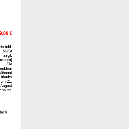
9,80 €
eis inkl.
MwSt
zzgl.
kosten
)
Die
funktion
während
Urlaubs
zum 21.
August
haltet.
 Nach
k