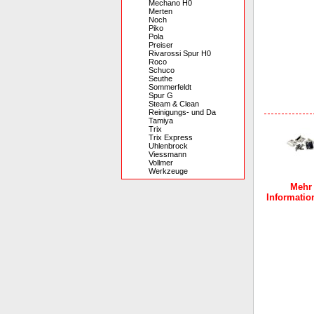
Mechano H0
Merten
Noch
Piko
Pola
Preiser
Rivarossi Spur H0
Roco
Schuco
Seuthe
Sommerfeldt
Spur G
Steam & Clean
Reinigungs- und Da
Tamiya
Trix
Trix Express
Uhlenbrock
Viessmann
Vollmer
Werkzeuge
Mehr
Information