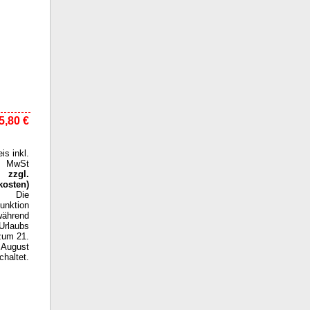
5,80 €
eis inkl.
MwSt
zzgl.
kosten
)
Die
funktion
während
Urlaubs
zum 21.
August
haltet.