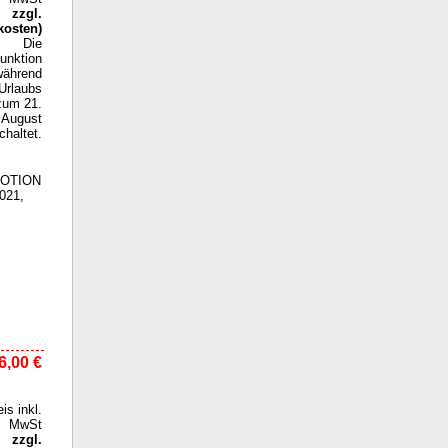
zzgl.
kosten
)
Die
funktion
während
Urlaubs
zum 21.
August
haltet.
eMOTION
021,
6,00 €
eis inkl.
MwSt
zzgl.