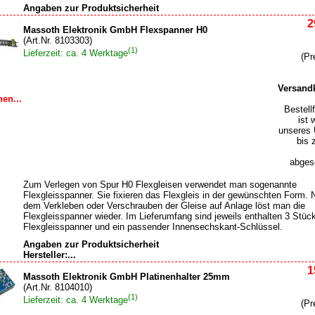
Angaben zur Produktsicherheit
2
Massoth Elektronik GmbH Flexspanner H0
(Art.Nr. 8103303)
(1)
Lieferzeit: ca. 4 Werktage
(Pr
Versand
en...
Bestell
ist 
unseres 
bis 
abgesc
Zum Verlegen von Spur H0 Flexgleisen verwendet man sogenannte
Flexgleisspanner. Sie fixieren das Flexgleis in der gewünschten Form.
dem Verkleben oder Verschrauben der Gleise auf Anlage löst man die
Flexgleisspanner wieder. Im Lieferumfang sind jeweils enthalten 3 Stüc
Flexgleisspanner und ein passender Innensechskant-Schlüssel.
Angaben zur Produktsicherheit
Hersteller:...
1
Massoth Elektronik GmbH Platinenhalter 25mm
(Art.Nr. 8104010)
(1)
Lieferzeit: ca. 4 Werktage
(Pr