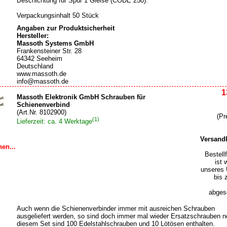
Beschichtung für Spur 1 Gleise (CODE 250).
Verpackungsinhalt 50 Stück
Angaben zur Produktsicherheit
Hersteller:
Massoth Systems GmbH
Frankensteiner Str. 28
64342 Seeheim
Deutschland
www.massoth.de
info@massoth.de
1
Massoth Elektronik GmbH Schrauben für
Schienenverbind
(Art.Nr. 8102900)
(Pr
(1)
Lieferzeit: ca. 4 Werktage
Versand
en...
Bestell
ist 
unseres 
bis 
abgesc
Auch wenn die Schienenverbinder immer mit ausreichen Schrauben
ausgeliefert werden, so sind doch immer mal wieder Ersatzschrauben nö
diesem Set sind 100 Edelstahlschrauben und 10 Lötösen enthalten.