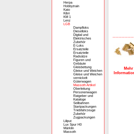
Herpa
Hobbytrain
Kato
Kibri
KM 1
Lenz
LGB
Dampfloks
Dieselloks
Digital und
Elektrisches
Zubehör
E-Loks
Ersatzteile
Ersatzteile
Radsätze
Figuren und
Gebäute
Gleisbettung
Mehr
Gleise und Weichen
Information
Gleise und Weichen
vernickelt
Güterwagen
Massoth Artikel
Oberleitung
Personenwagen
Ratgeber und
Kataloge
Seilbahnen
Startpackungen
Triebfahrzeuge
Zubehör
Zugpackungen
Liliput
Lux Spur H0
Märklin
Massoth