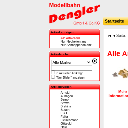
Startseite
Artikel anzeigen
Seite:
Alle Artikel anz.
Nur Neuheiten anz.
Nur Schnäppchen anz.
Alle A
Artikelsuche
In aktueller Artikelgr.
"Nur Bilder" anzeigen
Artikelgruppen
Mehr
Arnold
Information
Auhagen
Bemo
Brawa
Brekina
Busch
ESU
Faller
Fleischmann
Gützold
Heki