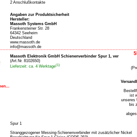
2 Anschlußkontakte
Angaben zur Produktsicherheit
Hersteller:
Massoth Systems GmbH
Frankensteiner Str. 28
64342 Seeheim
Deutschland
www.massoth.de
info@massoth.de
5
Massoth Elektronik GmbH Schienenverbinder Spur 1, ver
(Art.Nr. 8102650)
(1)
Lieferzeit: ca. 4 Werktage
(Pr
Versand
en...
Bestell
ist 
unseres 
bis 
abgesc
Spur 1
Stranggezogener Messing-Schienenverbinder mit zusätzlicher Nickel