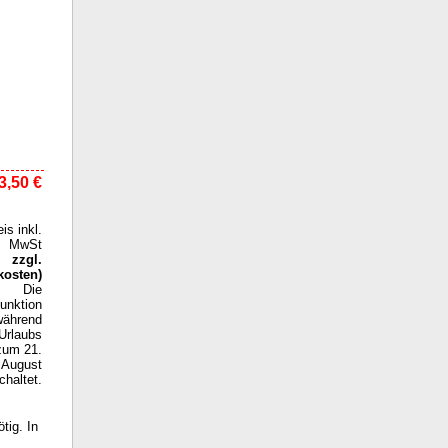
3,50 €
eis inkl.
MwSt
zzgl.
kosten
)
Die
funktion
während
Urlaubs
zum 21.
August
haltet.
tig. In