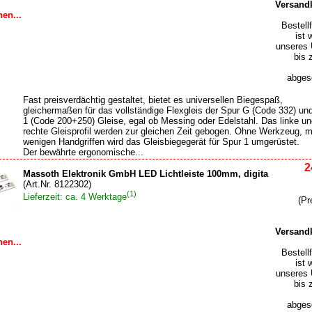
Versand
en...
Bestell
ist 
unseres 
bis 
abgesc
Fast preisverdächtig gestaltet, bietet es universellen Biegespaß,
gleichermaßen für das vollständige Flexgleis der Spur G (Code 332) un
1 (Code 200+250) Gleise, egal ob Messing oder Edelstahl. Das linke u
rechte Gleisprofil werden zur gleichen Zeit gebogen. Ohne Werkzeug, m
wenigen Handgriffen wird das Gleisbiegegerät für Spur 1 umgerüstet.
Der bewährte ergonomische...
2
Massoth Elektronik GmbH LED Lichtleiste 100mm, digita
(Art.Nr. 8122302)
(1)
Lieferzeit: ca. 4 Werktage
(Pr
Versand
en...
Bestell
ist 
unseres 
bis 
abgesc