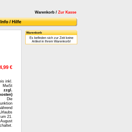
Warenkorb /
Zur Kasse
Info / Hilfe
Warenkorb
Es befinden sich zur Zeit keine
Artikel in Ihrem Warenkorb!
4,99 €
eis inkl.
MwSt
zzgl.
kosten
)
Die
funktion
während
Urlaubs
zum 21.
August
haltet.