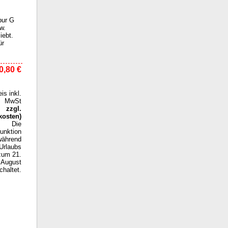
pur G
w.
iebt.
ür
0,80 €
eis inkl.
MwSt
zzgl.
kosten
)
Die
funktion
während
Urlaubs
zum 21.
August
haltet.