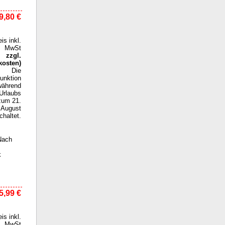
9,80 €
eis inkl.
MwSt
zzgl.
kosten
)
Die
funktion
während
Urlaubs
zum 21.
August
haltet.
 Nach
k
5,99 €
eis inkl.
MwSt