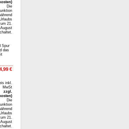
kosten
)
Die
funktion
während
Urlaubs
zum 21.
August
haltet.
d Spur
nd das
it
4,99 €
eis inkl.
MwSt
zzgl.
kosten
)
Die
funktion
während
Urlaubs
zum 21.
August
haltet.