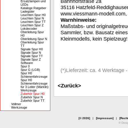
Bahnhofstraße 2a
Ersatzlampen und
LEDs
35116 Hatzfeld-Reddighause
Kataloge Ratgeber
Ladegüter
www.viessmann-modell.com
Leuchten Spur H0
Leuchten Spur N
Warnhinweise:
Leuchten Spur TT
Maßstabs- und originalgetreu
Leuchten Spur Z
Lokdecoder
Sammler, bzw. Bausatz eines
Oberleitung Spur
H0
Kleinmodells, kein Spielzeug!
Oberleitung Spur N
Oberleitung Spur
TT
Signale Spur H0
Signale Spur N
Signale Spur TT
Signale Spur Z
Software
Spur 0
(*)Lieferzeit: ca. 4 Werktage
Spur G (LGB)
Spur H0
Schienenfahrzeuge
Spur H0
Schienenfahrzeuge
<Zurück>
für 3 Leiter (Märklin)
Werkzeuge
Zubehör Spur H0
Zubehör Spur N
Zubehör Spur TT
Vollmer
Werkzeuge
[© 2026]
|
[Impressum]
|
[Recht
© Desi