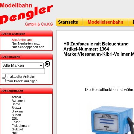
Startseite
Modelleisenbahn
Artikel anzeigen
Alle Artikel anz.
H0 Zapfsaeule mit Beleuchtung
Nur Neuheiten anz.
Nur Schnäppchen anz.
Artikel-Nummer: 1364
Marke:Viessmann-Kibri-Vollmer 
Artikelsuche
In aktueller Artikelgr.
"Nur Bilder" anzeigen
Die Bestellfunktion ist wäh
Artikelgruppen
Arnold
Auhagen
Bemo
Brawa
Brekina
Busch
ESU
Faller
Fleischmann
Gützold
Heki