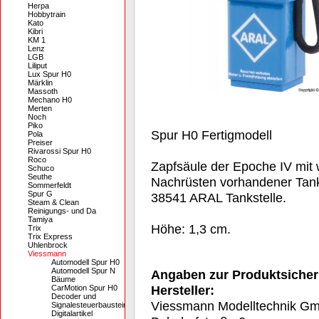
Herpa
Hobbytrain
Kato
Kibri
KM 1
Lenz
LGB
Liliput
Lux Spur H0
Märklin
Massoth
Mechano H0
Merten
Noch
Piko
Spur H0 Fertigmodell
Pola
Preiser
Rivarossi Spur H0
Roco
Zapfsäule der Epoche IV mit
Schuco
Seuthe
Nachrüsten vorhandener Tankst
Sommerfeldt
Spur G
38541 ARAL Tankstelle.
Steam & Clean
Reinigungs- und Da
Tamiya
Höhe: 1,3 cm.
Trix
Trix Express
Uhlenbrock
Viessmann
Automodell Spur H0
Automodell Spur N
Angaben zur Produktsicher
Bäume
Hersteller:
CarMotion Spur H0
Decoder und
Viessmann Modelltechnik G
Signalesteuerbausteine
Digitalartikel