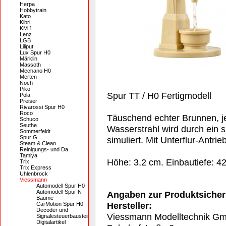
Herpa
Hobbytrain
Kato
Kibri
KM 1
Lenz
LGB
Liliput
Lux Spur H0
Märklin
Massoth
Mechano H0
Merten
Noch
Piko
Spur TT / H0 Fertigmodell
Pola
Preiser
Rivarossi Spur H0
Roco
Täuschend echter Brunnen, j
Schuco
Seuthe
Wasserstrahl wird durch ein 
Sommerfeldt
Spur G
simuliert. Mit Unterflur-Antrieb
Steam & Clean
Reinigungs- und Da
Tamiya
Höhe: 3,2 cm. Einbautiefe: 4
Trix
Trix Express
Uhlenbrock
Viessmann
Automodell Spur H0
Automodell Spur N
Angaben zur Produktsicher
Bäume
Hersteller:
CarMotion Spur H0
Decoder und
Viessmann Modelltechnik G
Signalesteuerbausteine
Digitalartikel