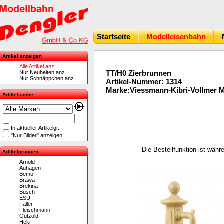
Startseite
Modelleisenbahn
Artikel anzeigen
Alle Artikel anz.
TT/H0 Zierbrunnen
Nur Neuheiten anz.
Nur Schnäppchen anz.
Artikel-Nummer: 1314
Marke:Viessmann-Kibri-Vollmer 
Artikelsuche
In aktueller Artikelgr.
"Nur Bilder" anzeigen
Die Bestellfunktion ist wäh
Artikelgruppen
Arnold
Auhagen
Bemo
Brawa
Brekina
Busch
ESU
Faller
Fleischmann
Gützold
Heki