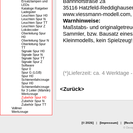
Bahnhofstraße 2a
Ersatzlampen und
LEDs
35116 Hatzfeld-Reddighause
Kataloge Ratgeber
Ladegüter
www.viessmann-modell.com
Leuchten Spur H0
Leuchten Spur N
Warnhinweise:
Leuchten Spur TT
Maßstabs- und originalgetreu
Leuchten Spur Z
Lokdecoder
Sammler, bzw. Bausatz eines
Oberleitung Spur
H0
Kleinmodells, kein Spielzeug!
Oberleitung Spur N
Oberleitung Spur
TT
Signale Spur H0
Signale Spur N
Signale Spur TT
Signale Spur Z
Software
Spur 0
(*)Lieferzeit: ca. 4 Werktage
Spur G (LGB)
Spur H0
Schienenfahrzeuge
Spur H0
Schienenfahrzeuge
<Zurück>
für 3 Leiter (Märklin)
Werkzeuge
Zubehör Spur H0
Zubehör Spur N
Zubehör Spur TT
Vollmer
Werkzeuge
[© 2026]
|
[Impressum]
|
[Recht
© Desi