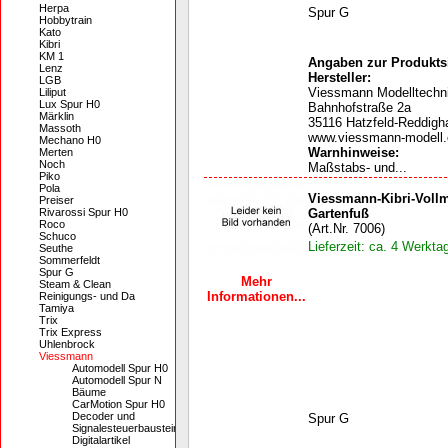
Herpa
Spur G
Hobbytrain
Kato
Kibri
KM 1
Angaben zur Produktsi
Lenz
Hersteller:
LGB
Viessmann Modelltech
Liliput
Lux Spur H0
Bahnhofstraße 2a
Märklin
35116 Hatzfeld-Reddigh
Massoth
www.viessmann-modell
Mechano H0
Warnhinweise:
Merten
Noch
Maßstabs- und...
Piko
Pola
Viessmann-Kibri-Vollm
Preiser
Rivarossi Spur H0
Gartenfuß
Roco
(Art.Nr. 7006)
Schuco
Lieferzeit: ca. 4 Werkta
Seuthe
Sommerfeldt
Spur G
Mehr
Steam & Clean
Informationen...
Reinigungs- und Da
Tamiya
Trix
Trix Express
Uhlenbrock
Viessmann
Automodell Spur H0
Automodell Spur N
Bäume
CarMotion Spur H0
Decoder und
Spur G
Signalesteuerbausteine
Digitalartikel