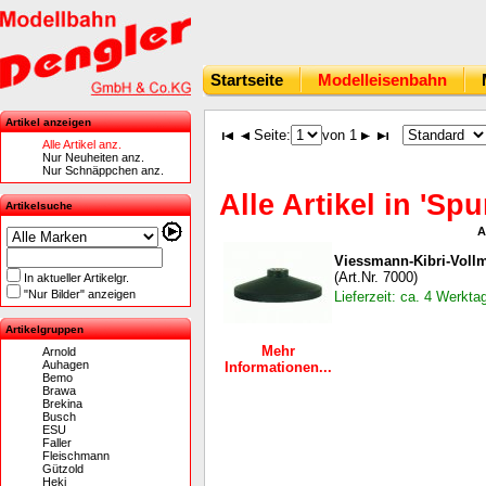
Startseite
Modelleisenbahn
Artikel anzeigen
Seite:
von 1
Alle Artikel anz.
Nur Neuheiten anz.
Nur Schnäppchen anz.
Alle Artikel in 'Sp
Artikelsuche
A
Viessmann-Kibri-Voll
(Art.Nr. 7000)
In aktueller Artikelgr.
"Nur Bilder" anzeigen
Lieferzeit: ca. 4 Werkta
Artikelgruppen
Mehr
Arnold
Auhagen
Informationen...
Bemo
Brawa
Brekina
Busch
ESU
Faller
Fleischmann
Gützold
Heki