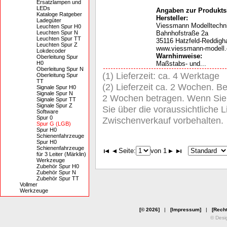
Ersatzlampen und
LEDs
Angaben zur Produktsi
Kataloge Ratgeber
Hersteller:
Ladegüter
Viessmann Modelltech
Leuchten Spur H0
Leuchten Spur N
Bahnhofstraße 2a
Leuchten Spur TT
35116 Hatzfeld-Reddigh
Leuchten Spur Z
www.viessmann-modell
Lokdecoder
Warnhinweise:
Oberleitung Spur
H0
Maßstabs- und...
Oberleitung Spur N
(1) Lieferzeit: ca. 4 Werktage
Oberleitung Spur
TT
(2) Lieferzeit ca. 2 Wochen. Be
Signale Spur H0
Signale Spur N
2 Wochen betragen. Wenn Sie de
Signale Spur TT
Signale Spur Z
Sie über die voraussichtliche Li
Software
Spur 0
Zwischenverkauf vorbehalten.
Spur G (LGB)
Spur H0
Schienenfahrzeuge
Spur H0
Schienenfahrzeuge
Seite:
von 1
für 3 Leiter (Märklin)
Werkzeuge
Zubehör Spur H0
Zubehör Spur N
Zubehör Spur TT
Vollmer
Werkzeuge
[© 2026]
|
[Impressum]
|
[Recht
© Desi