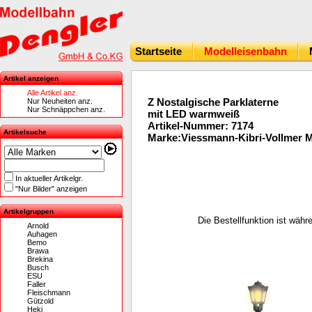
Startseite
Modelleisenbahn
Artikel anzeigen
Alle Artikel anz.
Z Nostalgische Parklaterne
Nur Neuheiten anz.
Nur Schnäppchen anz.
mit LED warmweiß
Artikel-Nummer: 7174
Artikelsuche
Marke:Viessmann-Kibri-Vollmer 
In aktueller Artikelgr.
"Nur Bilder" anzeigen
Artikelgruppen
Die Bestellfunktion ist wäh
Arnold
Auhagen
Bemo
Brawa
Brekina
Busch
ESU
Faller
Fleischmann
Gützold
Heki