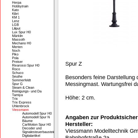
Herpa
Hobbytrain
Kato
Kibri
KM 1
Lenz
LGB
Liliput
Lux Spur H0
Märklin
Massoth
Mechano H0
Merten
Noch
Piko
Pola
Preiser
Spur Z
Rivarossi Spur H0
Roco
Schuco
Besonders feine Darstellung
Seuthe
Sommerfeldt
Messingmast. Wartungsfrei 
Spur G
Steam & Clean
Reinigungs- und Da
Tamiya
Höhe: 2 cm.
Trix
Trix Express
Uhlenbrock
Viessmann
Automodell Spur H0
Angaben zur Produktsicher
Automodell Spur N
Bäume
Hersteller:
CarMotion Spur H0
Decoder und
Viessmann Modelltechnik G
Signalesteuerbausteine
Digitalartikel
Bahnhofstraße 2a