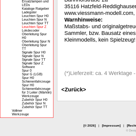
Ersatzlampen und
LEDs
35116 Hatzfeld-Reddighause
Kataloge Ratgeber
www.viessmann-modell.com
Ladegüter
Leuchten Spur H0
Warnhinweise:
Leuchten Spur N
Leuchten Spur TT
Maßstabs- und originalgetreu
Leuchten Spur Z
Lokdecoder
Sammler, bzw. Bausatz eines
Oberleitung Spur
H0
Kleinmodells, kein Spielzeug!
Oberleitung Spur N
Oberleitung Spur
TT
Signale Spur H0
Signale Spur N
Signale Spur TT
Signale Spur Z
Software
Spur 0
(*)Lieferzeit: ca. 4 Werktage
Spur G (LGB)
Spur H0
Schienenfahrzeuge
Spur H0
<Zurück>
Schienenfahrzeuge
für 3 Leiter (Märklin)
Werkzeuge
Zubehör Spur H0
Zubehör Spur N
Zubehör Spur TT
Vollmer
Werkzeuge
[© 2026]
|
[Impressum]
|
[Recht
© Desi