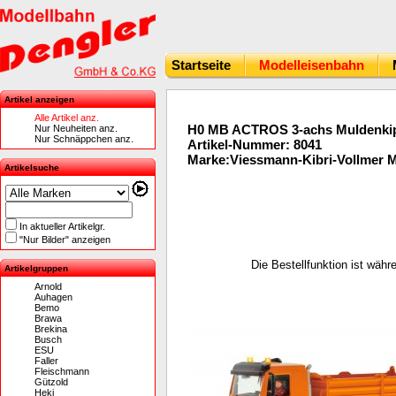
Startseite
Modelleisenbahn
Artikel anzeigen
Alle Artikel anz.
H0 MB ACTROS 3-achs Muldenki
Nur Neuheiten anz.
Nur Schnäppchen anz.
Artikel-Nummer: 8041
Marke:Viessmann-Kibri-Vollmer 
Artikelsuche
In aktueller Artikelgr.
"Nur Bilder" anzeigen
Die Bestellfunktion ist wäh
Artikelgruppen
Arnold
Auhagen
Bemo
Brawa
Brekina
Busch
ESU
Faller
Fleischmann
Gützold
Heki