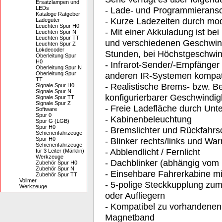
Ersatzlampen und
LEDs
- Lade- und Programmierans
Kataloge Ratgeber
- Kurze Ladezeiten durch mo
Ladegüter
Leuchten Spur H0
- Mit einer Akkuladung ist be
Leuchten Spur N
Leuchten Spur TT
und verschiedenen Geschwindi
Leuchten Spur Z
Lokdecoder
Stunden, bei Höchstgeschwin
Oberleitung Spur
H0
- Infrarot-Sender/-Empfänger
Oberleitung Spur N
Oberleitung Spur
anderen IR-Systemen kompat
TT
- Realistische Brems- bzw. 
Signale Spur H0
Signale Spur N
konfigurierbarer Geschwindig
Signale Spur TT
Signale Spur Z
- Freie Ladefläche durch Unte
Software
Spur 0
- Kabinenbeleuchtung
Spur G (LGB)
Spur H0
- Bremslichter und Rückfahrs
Schienenfahrzeuge
Spur H0
- Blinker rechts/links und War
Schienenfahrzeuge
- Abblendlicht / Fernlicht
für 3 Leiter (Märklin)
Werkzeuge
- Dachblinker (abhängig vom
Zubehör Spur H0
Zubehör Spur N
- Einsehbare Fahrerkabine mi
Zubehör Spur TT
Vollmer
- 5-polige Steckkupplung zu
Werkzeuge
oder Aufliegern
- Kompatibel zu vorhandenen
Magnetband