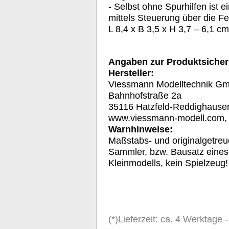
- Selbst ohne Spurhilfen ist 
mittels Steuerung über die F
L 8,4 x B 3,5 x H 3,7 – 6,1 cm
Angaben zur Produktsicher
Hersteller:
Viessmann Modelltechnik G
Bahnhofstraße 2a
35116 Hatzfeld-Reddighause
www.viessmann-modell.com
Warnhinweise:
Maßstabs- und originalgetreu
Sammler, bzw. Bausatz eines
Kleinmodells, kein Spielzeug!
(*)Lieferzeit: ca. 4 Werktage