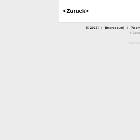
<Zurück>
[© 2026]
|
[Impressum]
|
[Recht
© Desi
Ausgegebe