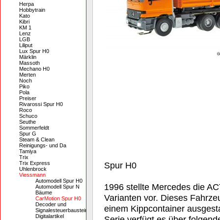
Herpa
Hobbytrain
Kato
Kibri
KM 1
Lenz
LGB
Liliput
Lux Spur H0
Märklin
Massoth
Mechano H0
Merten
Noch
Piko
Pola
Preiser
Rivarossi Spur H0
Roco
Schuco
Seuthe
Sommerfeldt
Spur G
Steam & Clean
Reinigungs- und Da
Tamiya
Trix
Trix Express
Spur H0
Uhlenbrock
Viessmann
Automodell Spur H0
1996 stellte Mercedes die A
Automodell Spur N
Bäume
Varianten vor. Dieses Fahrze
CarMotion Spur H0
Decoder und
einem Kippcontainer ausgesta
Signalesteuerbausteine
Digitalartikel
Serie verfügt es über folgend