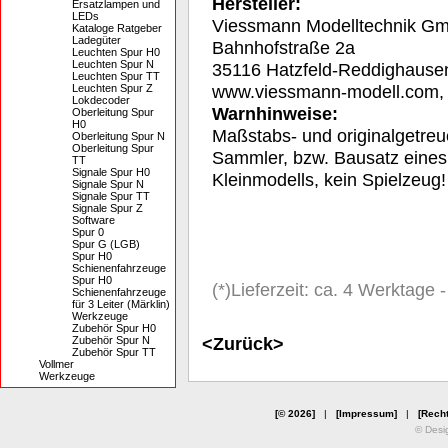
Hersteller:
Ersatzlampen und
LEDs
Viessmann Modelltechnik G
Kataloge Ratgeber
Ladegüter
Bahnhofstraße 2a
Leuchten Spur H0
Leuchten Spur N
35116 Hatzfeld-Reddighause
Leuchten Spur TT
www.viessmann-modell.com
Leuchten Spur Z
Lokdecoder
Warnhinweise:
Oberleitung Spur
H0
Maßstabs- und originalgetreu
Oberleitung Spur N
Oberleitung Spur
Sammler, bzw. Bausatz eines
TT
Signale Spur H0
Kleinmodells, kein Spielzeug!
Signale Spur N
Signale Spur TT
Signale Spur Z
Software
Spur 0
Spur G (LGB)
Spur H0
Schienenfahrzeuge
Spur H0
(*)Lieferzeit: ca. 4 Werktage
Schienenfahrzeuge
für 3 Leiter (Märklin)
Werkzeuge
Zubehör Spur H0
<Zurück>
Zubehör Spur N
Zubehör Spur TT
Vollmer
Werkzeuge
[© 2026]
|
[Impressum]
|
[Recht
© Desi