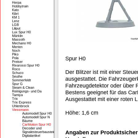
Herpa
Hobbytrain
Kato
Kibri
KM 1
Lenz
LGB
Liliput
Lux Spur H0
Märklin
Massoth
Mechano H0
Merten
Noch
Piko
Spur H0
Pola
Preiser
Rivarossi Spur H0
Roco
Der Blitzer ist mit einer Steu
Schuco
Seuthe
ausgestattet. Die Fahrzeuger
Sommerfeldt
Spur G
Fahrzeugdetektor oder über 
Steam & Clean
Bestens geeignet für das Ca
Reinigungs- und Da
Tamiya
Ausgestattet mit einer roten 
Trix
Trix Express
Uhlenbrock
Viessmann
Höhe: 1,6 cm
Automodell Spur H0
Automodell Spur N
Bäume
CarMotion Spur H0
Decoder und
Angaben zur Produktsicher
Signalesteuerbausteine
Digitalartikel