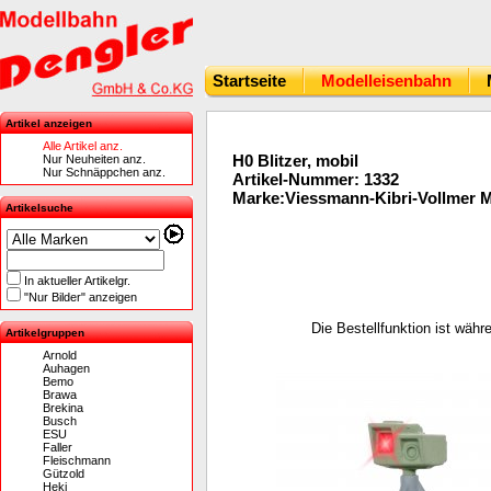
Startseite
Modelleisenbahn
Artikel anzeigen
Alle Artikel anz.
H0 Blitzer, mobil
Nur Neuheiten anz.
Nur Schnäppchen anz.
Artikel-Nummer: 1332
Marke:Viessmann-Kibri-Vollmer 
Artikelsuche
In aktueller Artikelgr.
"Nur Bilder" anzeigen
Die Bestellfunktion ist wäh
Artikelgruppen
Arnold
Auhagen
Bemo
Brawa
Brekina
Busch
ESU
Faller
Fleischmann
Gützold
Heki