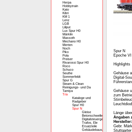
Herpa
Hobbytrain
Kato
Kibri
KM 1
Lenz
LGB
Liliput
Lux Spur H0
Märklin
Massoth
Mechano H0
Merten
Noch
Spur N
Piko
Epoche VI
Pola
Preiser
Rivarossi Spur H0
Highlights
Roco
Schuco
Gehäuse a
Seuthe
Sommerfeldt
Digital-So
Spur G
Führerstan
Steam & Clean
Reinigungs- und Da
Gehäuse un
Tamiya
Trix
zum Betrie
Kataloge und
Stirnbeleu
Radgeber
Leuchtdiod
Spur H0
Spur N
Gleise
Länge übe
Betonschwellenoptik
Angaben z
Digitalsteuergeräte,
Hersteller:
Trafos, Ele
Gebr. Mär
Ersatzteile
Gebäudebausätze
Stuttgarte