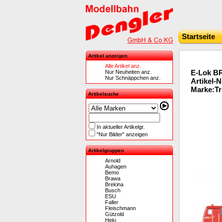
Startseite
Artikel anzeigen
Alle Artikel anz.
E-Lok B
Nur Neuheiten anz.
Nur Schnäppchen anz.
Artikel-
Marke:Tr
Artikelsuche
In aktueller Artikelgr.
"Nur Bilder" anzeigen
Artikelgruppen
Arnold
Auhagen
Bemo
Brawa
Brekina
Busch
ESU
Faller
Fleischmann
Gützold
Heki