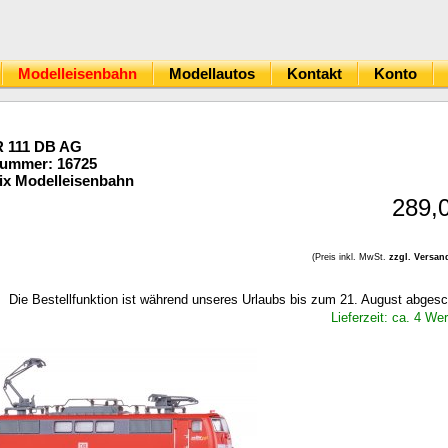
Modelleisenbahn
Modellautos
Kontakt
Konto
R 111 DB AG
Nummer: 16725
ix Modelleisenbahn
289,
(Preis inkl. MwSt.
zzgl. Versan
Die Bestellfunktion ist während unseres Urlaubs bis zum 21. August abgesc
Lieferzeit: ca. 4 We