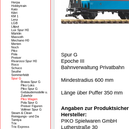
Herpa
Hobbytrain
Kato
Kibri
KM 1
Lenz
LGB
Liliput
Lux Spur H0
Märklin
Massoth
Mechano H0
Merten
Noch
Piko
Spur G
Pola
Preiser
Epoche III
Rivarossi Spur H0
Roco
Bahnverwaltung Privatbahn
Schuco
Seuthe
Sommerfeldt
Spur G
Mindestradius 600 mm
Brawa Spur G
Piko Loks
Piko Spur G
Länge über Puffer 350 mm
Gebäudemodelle u.
Zubehör
Piko Wagen
Pola Spur G
Preiser Figuren
Angaben zur Produktsicher
Vollmer Spur G
Steam & Clean
Hersteller:
Reinigungs- und Da
PIKO Spielwaren GmbH
Tamiya
Trix
Lutherstraße 30
Trix Express