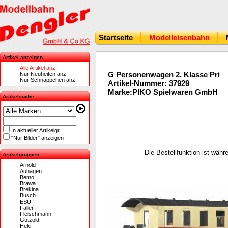
Startseite
Modelleisenbahn
Artikel anzeigen
Alle Artikel anz.
G Personenwagen 2. Klasse Pri
Nur Neuheiten anz.
Nur Schnäppchen anz.
Artikel-Nummer: 37929
Marke:PIKO Spielwaren GmbH
Artikelsuche
In aktueller Artikelgr.
"Nur Bilder" anzeigen
Die Bestellfunktion ist wäh
Artikelgruppen
Arnold
Auhagen
Bemo
Brawa
Brekina
Busch
ESU
Faller
Fleischmann
Gützold
Heki