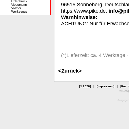
Uhlenbrock
96515 Sonneberg, Deutschla
Viessmann
Vollmer
https://www.piko.de,
info@pi
Werkzeuge
Warnhinweise:
A
CHTUNG: Nur für Erwachs
(*)Lieferzeit: ca. 4 Werktage
<Zurück>
[© 2026]
|
[Impressum]
|
[Recht
© Desi
Ausgegebe