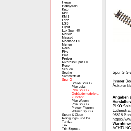
Herpa
Hobbytrain
Kato
Kibri
KM 1
Lenz
LGB
Liliput
Lux Spur H0
Märklin
Massoth
Mechano H0
Merten
Noch
Piko
Pola
Preiser
Rivarossi Spur H0
Roco
Schuco
Spur G Gl
Seuthe
Sommerfeldt
Spur G
Innerer Bo
Brawa Spur G
Äußerer Bo
Piko Loks
Piko Spur G
Gebäudemodelle u.
Angaben z
Zubehör
Piko Wagen
Hersteller:
Pola Spur G
PIKO Spie
Preiser Figuren
Lutherstra
Vollmer Spur G
96515 Son
Steam & Clean
Reinigungs- und Da
https://ww
Tamiya
Warnhinwe
Trix
A
CHTUNG:
Trix Express