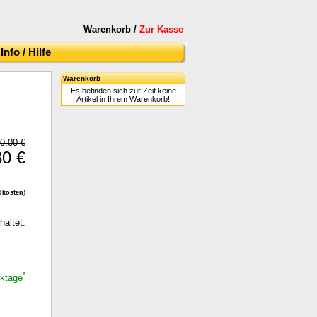
Warenkorb /
Zur Kasse
Info / Hilfe
Warenkorb
Es befinden sich zur Zeit keine
Artikel in Ihrem Warenkorb!
0,00 €
80 €
dkosten
)
haltet.
*
rktage