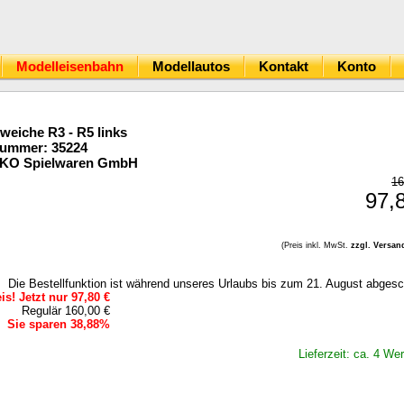
Modelleisenbahn
Modellautos
Kontakt
Konto
eiche R3 - R5 links
Nummer: 35224
IKO Spielwaren GmbH
16
97,
(Preis inkl. MwSt.
zzgl. Versan
Die Bestellfunktion ist während unseres Urlaubs bis zum 21. August abgesc
s! Jetzt nur 97,80 €
Regulär 160,00 €
Sie sparen 38,88%
Lieferzeit: ca. 4 We