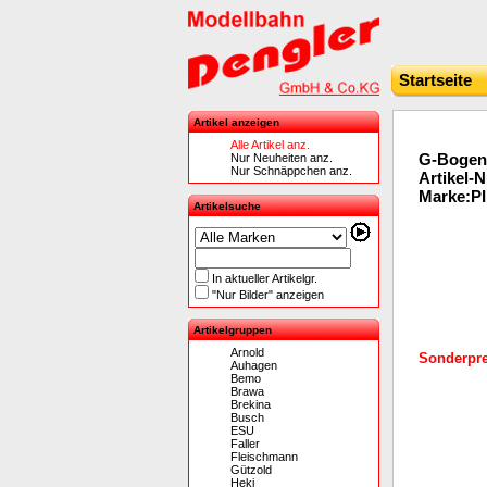
Startseite
Artikel anzeigen
Alle Artikel anz.
G-Bogenw
Nur Neuheiten anz.
Nur Schnäppchen anz.
Artikel-
Marke:P
Artikelsuche
In aktueller Artikelgr.
"Nur Bilder" anzeigen
Artikelgruppen
Arnold
Sonderprei
Auhagen
Bemo
Brawa
Brekina
Busch
ESU
Faller
Fleischmann
Gützold
Heki