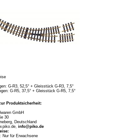
eise
gen: G-R3, 52,5° + Gleisstück G-R3, 7,5°
gen: G-R5, 37,5° + Gleisstück G-R5, 7,5°
ur Produktsicherheit:
lwaren GmbH
ße 30
neberg, Deutschland
w.piko.de,
info@piko.de
ise:
 Nur für Erwachsene