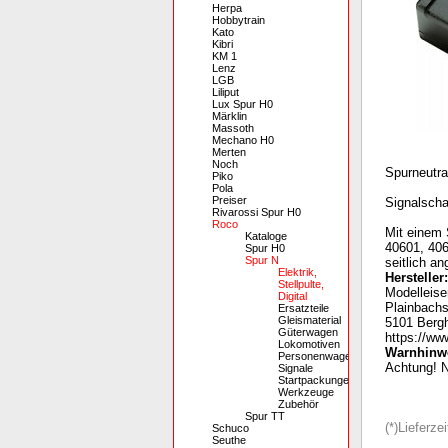
Herpa
Hobbytrain
Kato
Kibri
KM 1
Lenz
LGB
Liliput
Lux Spur H0
Märklin
Massoth
Mechano H0
Merten
Noch
Spurneutra
Piko
Pola
Preiser
Signalscha
Rivarossi Spur H0
Roco
Mit einem 
Kataloge
40601, 406
Spur H0
Spur N
seitlich a
Elektrik,
Hersteller:
Stellpulte,
Modelleis
Digital
Plainbachs
Ersatzteile
Gleismaterial
5101 Bergh
Güterwagen
https://ww
Lokomotiven
Warnhinwe
Personenwagen
Achtung! N
Signale
Startpackungen
Werkzeuge
Zubehör
Spur TT
(*)Lieferz
Schuco
Seuthe