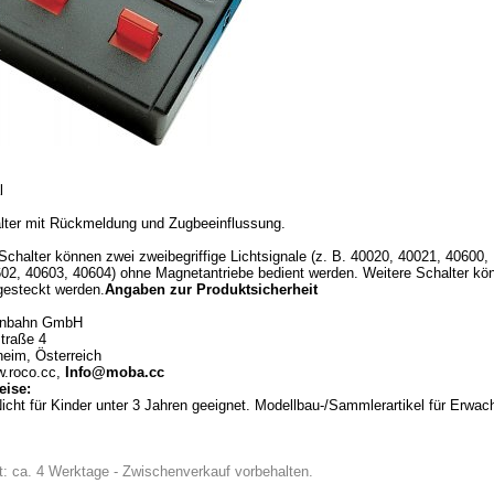
l
lter mit Rückmeldung und Zugbeeinflussung.
Schalter können zwei zweibegriffige Lichtsignale (z. B. 40020, 40021, 40600,
02, 40603, 40604) ohne Magnetantriebe bedient werden. Weitere Schalter kö
ngesteckt werden.
Angaben zur Produktsicherheit
enbahn GmbH
traße 4
eim, Österreich
w.roco.cc,
Info@moba.cc
ise:
icht für Kinder unter 3 Jahren geeignet. Modellbau-/Sammlerartikel für Erwac
eit: ca. 4 Werktage - Zwischenverkauf vorbehalten.