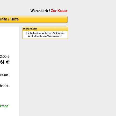
Warenkorb /
Zur Kasse
Info / Hilfe
Warenkorb
Es befinden sich zur Zeit keine
Artikel in Ihrem Warenkorb!
2,00 €
99 €
dkosten
)
haltet.
*
rktage