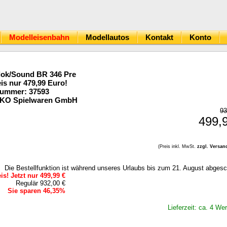
Modelleisenbahn
Modellautos
Kontakt
Konto
lok/Sound BR 346 Pre
is nur 479,99 Euro!
Nummer: 37593
IKO Spielwaren GmbH
93
499,
(Preis inkl. MwSt.
zzgl. Versan
Die Bestellfunktion ist während unseres Urlaubs bis zum 21. August abgesc
s! Jetzt nur 499,99 €
Regulär 932,00 €
Sie sparen 46,35%
Lieferzeit: ca. 4 We