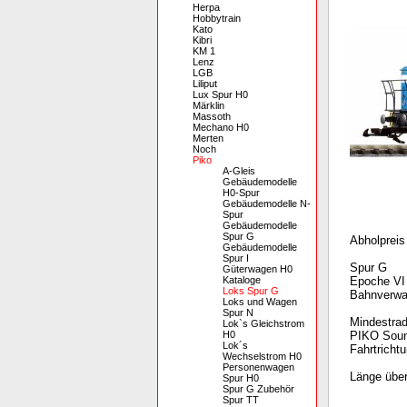
Herpa
Hobbytrain
Kato
Kibri
KM 1
Lenz
LGB
Liliput
Lux Spur H0
Märklin
Massoth
Mechano H0
Merten
Noch
Piko
A-Gleis
Gebäudemodelle
H0-Spur
Gebäudemodelle N-
Spur
Gebäudemodelle
Spur G
Abholpreis
Gebäudemodelle
Spur I
Spur G
Güterwagen H0
Kataloge
Epoche VI
Loks Spur G
Bahnverwa
Loks und Wagen
Spur N
Mindestra
Lok`s Gleichstrom
H0
PIKO Soun
Lok´s
Fahrtricht
Wechselstrom H0
Personenwagen
Länge übe
Spur H0
Spur G Zubehör
Spur TT