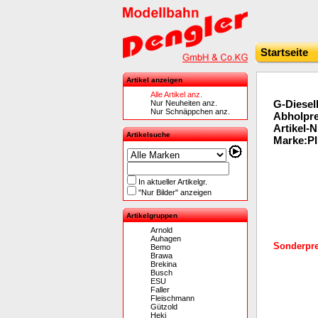
Startseite
Artikel anzeigen
Alle Artikel anz.
G-Diesel
Nur Neuheiten anz.
Nur Schnäppchen anz.
Abholpre
Artikel-
Artikelsuche
Marke:P
In aktueller Artikelgr.
"Nur Bilder" anzeigen
Artikelgruppen
Arnold
Auhagen
Sonderprei
Bemo
Brawa
Brekina
Busch
ESU
Faller
Fleischmann
Gützold
Heki