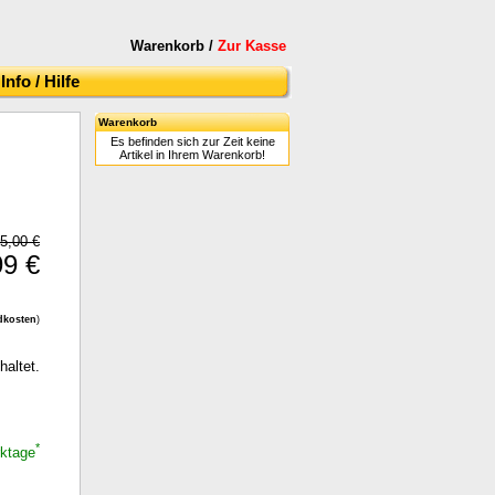
Warenkorb /
Zur Kasse
Info / Hilfe
Warenkorb
Es befinden sich zur Zeit keine
Artikel in Ihrem Warenkorb!
5,00 €
99 €
dkosten
)
haltet.
*
rktage