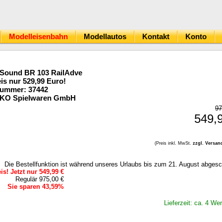
Modelleisenbahn
Modellautos
Kontakt
Konto
/Sound BR 103 RailAdve
is nur 529,99 Euro!
Nummer: 37442
IKO Spielwaren GmbH
97
549,
(Preis inkl. MwSt.
zzgl. Versan
Die Bestellfunktion ist während unseres Urlaubs bis zum 21. August abgesc
s! Jetzt nur 549,99 €
Regulär 975,00 €
Sie sparen 43,59%
Lieferzeit: ca. 4 We