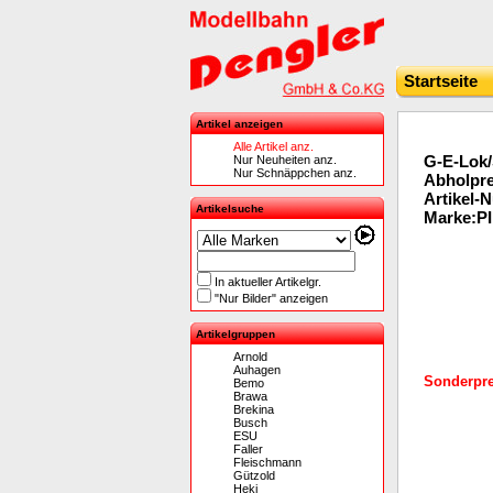
Startseite
Artikel anzeigen
Alle Artikel anz.
G-E-Lok
Nur Neuheiten anz.
Nur Schnäppchen anz.
Abholpre
Artikel-
Artikelsuche
Marke:P
In aktueller Artikelgr.
"Nur Bilder" anzeigen
Artikelgruppen
Arnold
Auhagen
Sonderprei
Bemo
Brawa
Brekina
Busch
ESU
Faller
Fleischmann
Gützold
Heki