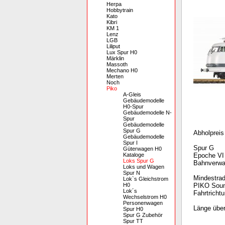
Herpa
Hobbytrain
Kato
Kibri
KM 1
Lenz
LGB
Liliput
Lux Spur H0
Märklin
Massoth
Mechano H0
Merten
Noch
Piko
A-Gleis
Gebäudemodelle
H0-Spur
Gebäudemodelle N-
Spur
Gebäudemodelle
Spur G
Abholpreis
Gebäudemodelle
Spur I
Spur G
Güterwagen H0
Kataloge
Epoche VI
Loks Spur G
Bahnverwa
Loks und Wagen
Spur N
Mindestra
Lok`s Gleichstrom
H0
PIKO Soun
Lok´s
Fahrtricht
Wechselstrom H0
Personenwagen
Länge übe
Spur H0
Spur G Zubehör
Spur TT