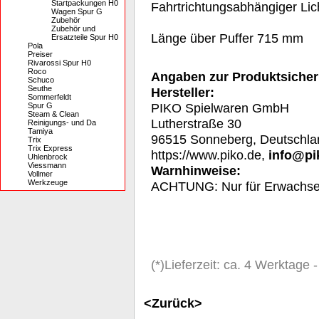
Startpackungen H0
Fahrtrichtungsabhängiger Lic
Wagen Spur G
Zubehör
Zubehör und
Länge über Puffer 715 mm
Ersatzteile Spur H0
Pola
Preiser
Rivarossi Spur H0
Roco
Angaben zur Produktsicher
Schuco
Seuthe
Hersteller:
Sommerfeldt
PIKO Spielwaren GmbH
Spur G
Steam & Clean
Lutherstraße 30
Reinigungs- und Da
Tamiya
96515 Sonneberg, Deutschla
Trix
Trix Express
https://www.piko.de,
info@pi
Uhlenbrock
Viessmann
Warnhinweise:
Vollmer
Werkzeuge
A
CHTUNG: Nur für Erwachs
(*)Lieferzeit: ca. 4 Werktage
<Zurück>