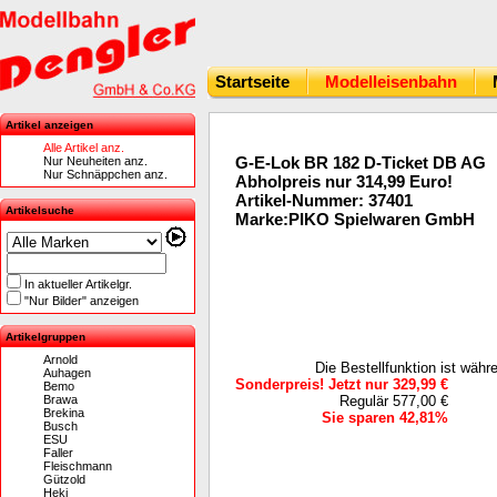
Startseite
Modelleisenbahn
Artikel anzeigen
Alle Artikel anz.
G-E-Lok BR 182 D-Ticket DB AG
Nur Neuheiten anz.
Nur Schnäppchen anz.
Abholpreis nur 314,99 Euro!
Artikel-Nummer: 37401
Artikelsuche
Marke:PIKO Spielwaren GmbH
In aktueller Artikelgr.
"Nur Bilder" anzeigen
Artikelgruppen
Arnold
Die Bestellfunktion ist wäh
Auhagen
Sonderpreis! Jetzt nur 329,99 €
Bemo
Brawa
Regulär 577,00 €
Brekina
Sie sparen 42,81%
Busch
ESU
Faller
Fleischmann
Gützold
Heki