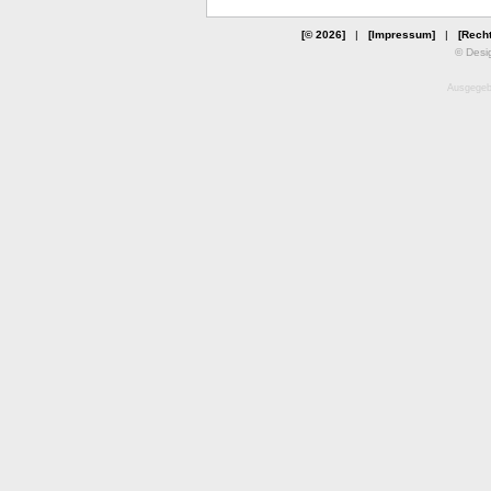
[© 2026]
|
[Impressum]
|
[Recht
© Desi
Ausgegebe