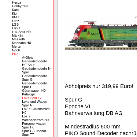
Herpa
Hobbytrain
Kato
Kibri
KM 1
Lenz
LGB
Liliput
Lux Spur H0
Märklin
Massoth
Mechano H0
Merten
Noch
Piko
A-Gleis
Gebäudemodelle
H0-Spur
Gebäudemodelle N-
Spur
Gebäudemodelle
Spur G
Gebäudemodelle
Abholpreis nur 319,99 Euro!
Spur I
Güterwagen H0
Kataloge
Loks Spur G
Spur G
Loks und Wagen
Epoche VI
Spur N
Lok`s Gleichstrom
Bahnverwaltung DB AG
H0
Lok´s
Wechselstrom H0
Personenwagen
Mindestradius 600 mm
Spur H0
Spur G Zubehör
PIKO Sound-Decoder nachrüs
Spur TT