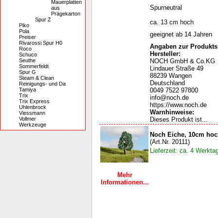
Mauerplatten
Spurneutral
aus
Prägekarton
Spur Z
ca. 13 cm hoch
Piko
Pola
geeignet ab 14 Jahren
Preiser
Rivarossi Spur H0
Angaben zur Produktsi
Roco
Hersteller:
Schuco
Seuthe
NOCH GmbH & Co.KG
Sommerfeldt
Lindauer Straße 49
Spur G
88239 Wangen
Steam & Clean
Deutschland
Reinigungs- und Da
Tamiya
0049 7522 97800
Trix
info@noch.de
Trix Express
https://www.noch.de
Uhlenbrock
Warnhinweise
:
Viessmann
Vollmer
Dieses Produkt ist...
Werkzeuge
Noch Eiche, 10cm hoc
(Art.Nr. 20111)
Lieferzeit: ca. 4 Werkta
Mehr
Informationen...