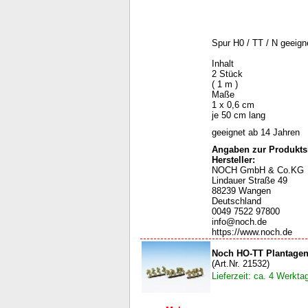
Spur H0 / TT / N geeign
Inhalt
2 Stück
( 1 m )
Maße
1 x 0,6 cm
je 50 cm lang
geeignet ab 14 Jahren
Angaben zur Produktsi
Hersteller:
NOCH GmbH & Co.KG
Lindauer Straße 49
88239 Wangen
Deutschland
0049 7522 97800
info@noch.de
https://www.noch.de
Noch HO-TT Plantage
(Art.Nr. 21532)
Lieferzeit: ca. 4 Werkta