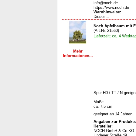
info@noch.de
https://www.noch.de
Warnhinweise
:
Dieses...
Noch Apfelbaum mit F
(Art.Nr. 21560)
Lieferzeit: ca. 4 Werkta
Mehr
Informationen...
Spur H0 / TT / N geeign
Maße
ca. 7,5 cm
geeignet ab 14 Jahren
Angaben zur Produktsi
Hersteller:
NOCH GmbH & Co.KG
Lindauer Straße 49