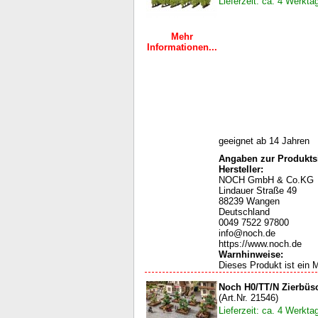
Lieferzeit: ca. 4 Werkta
Mehr
Informationen...
geeignet ab 14 Jahren
Angaben zur Produktsi
Hersteller:
NOCH GmbH & Co.KG
Lindauer Straße 49
88239 Wangen
Deutschland
0049 7522 97800
info@noch.de
https://www.noch.de
Warnhinweise
:
Dieses Produkt ist ein M
Noch H0/TT/N Zierbüs
(Art.Nr. 21546)
Lieferzeit: ca. 4 Werkta