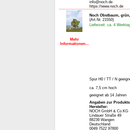
info@noch.de
https://www.noch.de
Noch Obstbaum, grün,
(Art.Nr. 21550)
Lieferzeit: ca. 4 Werkta
Mehr
Informationen...
Spur H0 / TT / N geeign
ca. 7,5 cm hoch
geeignet ab 14 Jahren
Angaben zur Produktsi
Hersteller:
NOCH GmbH & Co.KG
Lindauer Straße 49
88239 Wangen
Deutschland
0049 7522 97800