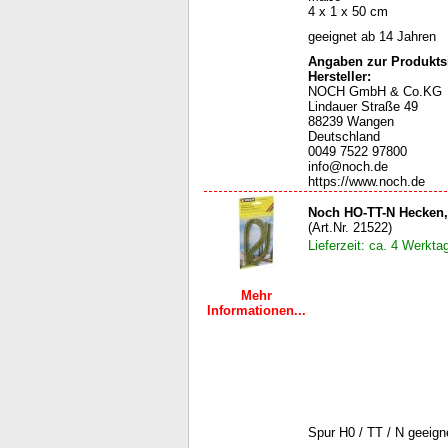
4 x 1 x 50 cm
geeignet ab 14 Jahren
Angaben zur Produktsi
Hersteller:
NOCH GmbH & Co.KG
Lindauer Straße 49
88239 Wangen
Deutschland
0049 7522 97800
info@noch.de
https://www.noch.de
Noch HO-TT-N Hecken,
(Art.Nr. 21522)
Lieferzeit: ca. 4 Werkta
Mehr
Informationen...
Spur H0 / TT / N geeign