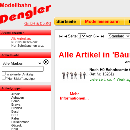
Startseite
Modelleisenbahn
Artikel anzeigen
Seite:
von 6
Alle Artikel anz.
Nur Neuheiten anz.
Nur Schnäppchen anz.
Alle Artikel in 'Bä
Artikelsuche
Art
Noch H0 Bahnbeamte Ö
(Art.Nr. 15261)
In aktueller Artikelgr.
"Nur Bilder" anzeigen
Lieferzeit: ca. 4 Werkta
Artikelgruppen
Mehr
Arnold
Auhagen
Informationen...
Bemo
Brawa
Brekina
Busch
ESU
Faller
Fleischmann
Gützold
Heki