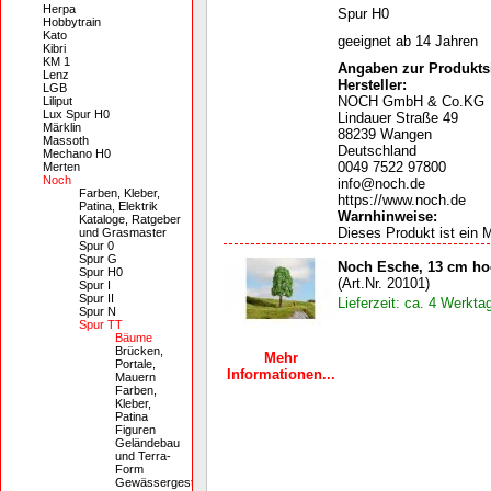
Herpa
Spur H0
Hobbytrain
Kato
geeignet ab 14 Jahren
Kibri
KM 1
Angaben zur Produktsi
Lenz
Hersteller:
LGB
NOCH GmbH & Co.KG
Liliput
Lux Spur H0
Lindauer Straße 49
Märklin
88239 Wangen
Massoth
Deutschland
Mechano H0
0049 7522 97800
Merten
Noch
info@noch.de
Farben, Kleber,
https://www.noch.de
Patina, Elektrik
Warnhinweise
:
Kataloge, Ratgeber
Dieses Produkt ist ein M
und Grasmaster
Spur 0
Spur G
Noch Esche, 13 cm ho
Spur H0
(Art.Nr. 20101)
Spur I
Spur II
Lieferzeit: ca. 4 Werkta
Spur N
Spur TT
Bäume
Brücken,
Mehr
Portale,
Informationen...
Mauern
Farben,
Kleber,
Patina
Figuren
Geländebau
und Terra-
Form
Gewässergestaltung