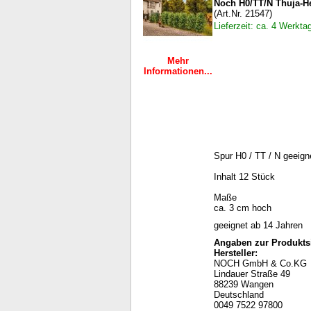
Noch H0/TT/N Thuja-H
(Art.Nr. 21547)
Lieferzeit: ca. 4 Werkta
Mehr
Informationen...
Spur H0 / TT / N geeign
Inhalt 12 Stück
Maße
ca. 3 cm hoch
geeignet ab 14 Jahren
Angaben zur Produktsi
Hersteller:
NOCH GmbH & Co.KG
Lindauer Straße 49
88239 Wangen
Deutschland
0049 7522 97800