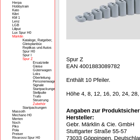
Herpa
Hobbytrain
Kato
Kibri
KM 1
Lenz
LGB
Liliput
Lux Spur H0
Märklin
Kataloge, Ratgeber,
Gleisplanbüc
Replikas und Autos
Spur H0
Spur I
Spur Z
Spur Z
Ersatzteile
EAN 4001883089782
Gleise
Güterwagen
Loks
Oberleitung
Enthält 10 Pfeiler.
Personenwagen
Signale
Startpackungen
Höhe 4, 8, 12, 16, 20, 24, 28
Stellpulte
Trafo
Steuerung
Zubehör
Startpackungen
Angaben zur Produktsicher
Massoth
Mechano H0
Hersteller:
Merten
Noch
Gebr. Märklin & Cie. GmbH
Piko
Stuttgarter Straße 55-57
Pola
Preiser
73033 Göppingen, Deutschla
Rivarossi Spur H0