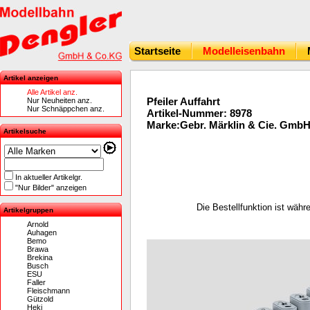
Startseite
Modelleisenbahn
Artikel anzeigen
Alle Artikel anz.
Pfeiler Auffahrt
Nur Neuheiten anz.
Nur Schnäppchen anz.
Artikel-Nummer: 8978
Marke:Gebr. Märklin & Cie. Gmb
Artikelsuche
In aktueller Artikelgr.
"Nur Bilder" anzeigen
Die Bestellfunktion ist wäh
Artikelgruppen
Arnold
Auhagen
Bemo
Brawa
Brekina
Busch
ESU
Faller
Fleischmann
Gützold
Heki