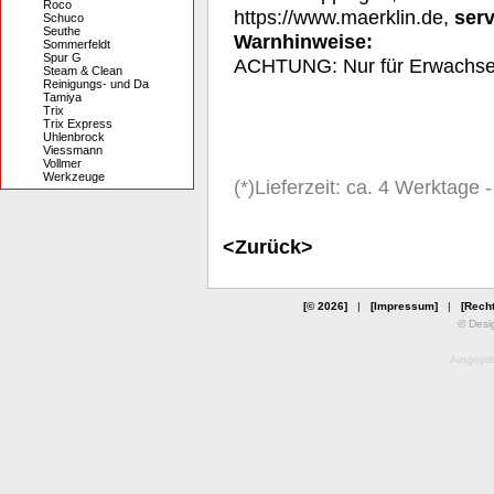
Roco
https://www.maerklin.de,
ser
Schuco
Seuthe
Warnhinweise:
Sommerfeldt
Spur G
ACHTUNG: Nur für Erwachs
Steam & Clean
Reinigungs- und Da
Tamiya
Trix
Trix Express
Uhlenbrock
Viessmann
Vollmer
Werkzeuge
(*)Lieferzeit: ca. 4 Werktage
<Zurück>
[© 2026]
|
[Impressum]
|
[Recht
© Desi
Ausgegebe