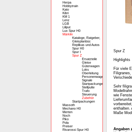
Herpa
Hobbytrain
Kato
Kibri
KM 1
Lenz
LGB
Liliput
Lux Spur H0
Märklin
Kataloge, Ratgeber,
Gleisplanbüc
Replikas und Autos
Spur H0
Spur Z
Spur I
Spur Z
Ersatzteile
Highlights
Gleise
Güterwagen
Für viele 
Loks
Filigranes,
Oberleitung
Personenwagen
Verschiede
Signale
Startpackungen
Sehr filigr
Stellpulte
Modellrahm
Trafo
Steuerung
wie Fenste
Zubehör
Lieferumfa
Startpackungen
vorbereite
Massoth
enthalten.
Mechano H0
Merten
Maße Mode
Noch
Piko
Pola
Preiser
Angaben z
Rivarossi Spur H0