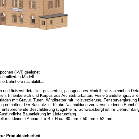
Epochen (I-VI) geeignet
 detailliertes Modell.
ne Bahnhöfe nachbildbar.
an und äußerst detailliert gelasertes, passgenaues Modell mit zahlreichen Deta
en, Innenbereich und Korpus aus Architekturkarton. Feine Sandsteingravur 
rläden mit Gravur. Türen, Windbretter mit Holzverzierung, Fensterverglasung 
ng enthalten. Der Bausatz ist für die Nachbildung von verschiedenen Bahnhö
t, entsprechende Beschilderung (Jagstheim, Schwabsberg) ist im Lieferumfan
 Ausführliche Bauanleitung im Lieferumfang.
ll mit kleinem Anbau: L x B x H ca. 80 mm x 50 mm x 52 mm.
ur Produktsicherheit