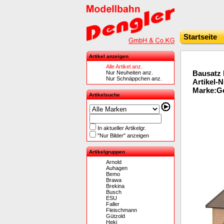
Startseite
Artikel anzeigen
Alle Artikel anz.
Bausatz 
Nur Neuheiten anz.
Nur Schnäppchen anz.
Artikel-
Marke:Ge
Artikelsuche
In aktueller Artikelgr.
"Nur Bilder" anzeigen
Artikelgruppen
Arnold
Auhagen
Bemo
Brawa
Brekina
Busch
ESU
Faller
Fleischmann
Gützold
Heki