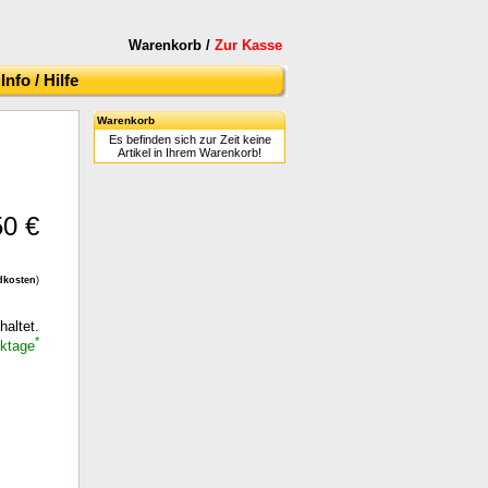
Warenkorb /
Zur Kasse
Info / Hilfe
Warenkorb
Es befinden sich zur Zeit keine
Artikel in Ihrem Warenkorb!
50 €
dkosten
)
haltet.
*
rktage