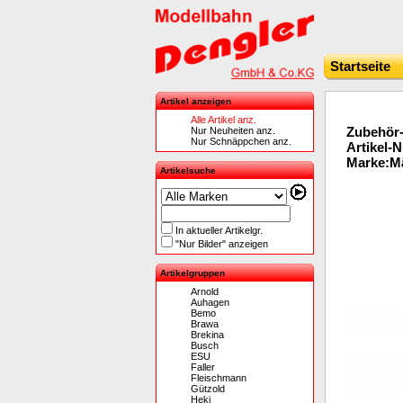
Startseite
Artikel anzeigen
Alle Artikel anz.
Zubehör-
Nur Neuheiten anz.
Nur Schnäppchen anz.
Artikel-
Marke:Mä
Artikelsuche
In aktueller Artikelgr.
"Nur Bilder" anzeigen
Artikelgruppen
Arnold
Auhagen
Bemo
Brawa
Brekina
Busch
ESU
Faller
Fleischmann
Gützold
Heki