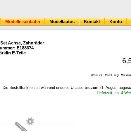
Modelleisenbahn
Modellautos
Kontakt
Konto
Set Achse, Zahnräder
Nummer: E188674
rklin E-Teile
6,
(Preis inkl. MwSt.
zzgl. Versan
Die Bestellfunktion ist während unseres Urlaubs bis zum 21. August abgesc
Lieferzeit: ca. 4 We