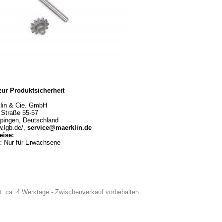
ur Produktsicherheit
klin & Cie. GmbH
r Straße 55-57
pingen, Deutschland
w.lgb.de/,
service@maerklin.de
ise:
Nur für Erwachsene
eit: ca. 4 Werktage - Zwischenverkauf vorbehalten.