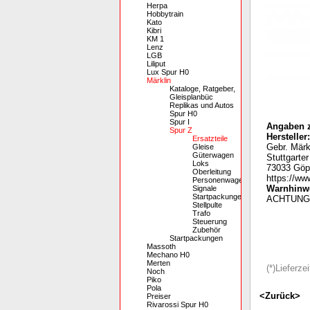
Herpa
Hobbytrain
Kato
Kibri
KM 1
Lenz
LGB
Liliput
Lux Spur H0
Märklin
Kataloge, Ratgeber,
Gleisplanbüc
Replikas und Autos
Spur H0
Spur I
Angaben z
Spur Z
Hersteller:
Ersatzteile
Gebr. Mär
Gleise
Güterwagen
Stuttgarte
Loks
73033 Göp
Oberleitung
https://ww
Personenwagen
Warnhinwe
Signale
Startpackungen
ACHTUNG: 
Stellpulte
Trafo
Steuerung
Zubehör
Startpackungen
Massoth
Mechano H0
Merten
(*)Lieferz
Noch
Piko
Pola
<Zurück>
Preiser
Rivarossi Spur H0