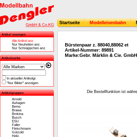
Startseite
Modelleisenbahn
Artikel anzeigen
Alle Artikel anz.
Bürstenpaar z. 88040,88062 et
Nur Neuheiten anz.
Nur Schnäppchen anz.
Artikel-Nummer: 89891
Marke:Gebr. Märklin & Cie. Gmb
Artikelsuche
In aktueller Artikelgr.
"Nur Bilder" anzeigen
Die Bestellfunktion ist wäh
Artikelgruppen
Arnold
Auhagen
Bemo
Brawa
Brekina
Busch
ESU
Faller
Fleischmann
Gützold
Heki