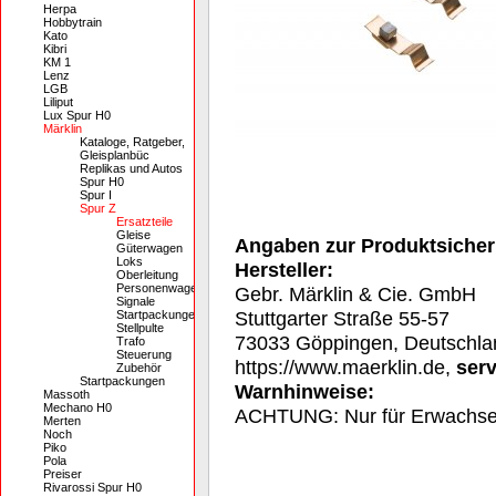
Herpa
Hobbytrain
Kato
Kibri
KM 1
Lenz
LGB
Liliput
Lux Spur H0
Märklin
Kataloge, Ratgeber,
Gleisplanbüc
Replikas und Autos
Spur H0
Spur I
Spur Z
Ersatzteile
Gleise
Angaben zur Produktsicher
Güterwagen
Loks
Hersteller:
Oberleitung
Personenwagen
Gebr. Märklin & Cie. GmbH
Signale
Stuttgarter Straße 55-57
Startpackungen
Stellpulte
73033 Göppingen, Deutschla
Trafo
Steuerung
https://www.maerklin.de,
ser
Zubehör
Startpackungen
Warnhinweise:
Massoth
Mechano H0
ACHTUNG: Nur für Erwachs
Merten
Noch
Piko
Pola
Preiser
Rivarossi Spur H0