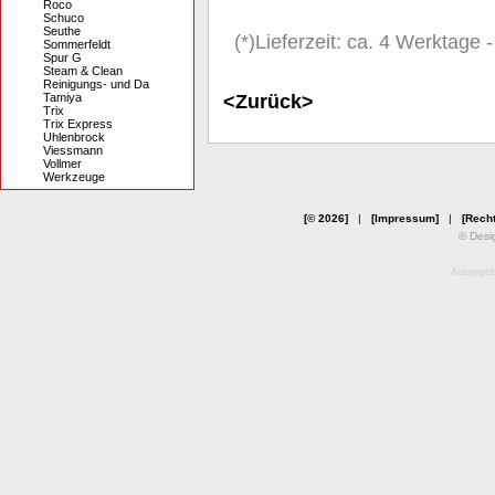
Roco
Schuco
Seuthe
(*)Lieferzeit: ca. 4 Werktage
Sommerfeldt
Spur G
Steam & Clean
Reinigungs- und Da
<Zurück>
Tamiya
Trix
Trix Express
Uhlenbrock
Viessmann
Vollmer
Werkzeuge
[© 2026]
|
[Impressum]
|
[Recht
© Desi
Ausgegebe