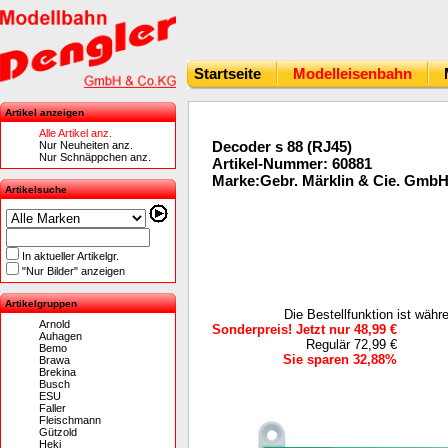
Startseite
Modelleisenbahn
Artikel anzeigen
Alle Artikel anz.
Decoder s 88 (RJ45)
Nur Neuheiten anz.
Nur Schnäppchen anz.
Artikel-Nummer: 60881
Marke:Gebr. Märklin & Cie. Gmb
Artikelsuche
In aktueller Artikelgr.
"Nur Bilder" anzeigen
Artikelgruppen
Die Bestellfunktion ist wäh
Arnold
Sonderpreis! Jetzt nur 48,99 €
Auhagen
Regulär 72,99 €
Bemo
Sie sparen 32,88%
Brawa
Brekina
Busch
ESU
Faller
Fleischmann
Gützold
Heki