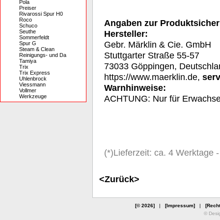
Pola
Preiser
Rivarossi Spur H0
Roco
Angaben zur Produktsicher
Schuco
Seuthe
Hersteller:
Sommerfeldt
Gebr. Märklin & Cie. GmbH
Spur G
Steam & Clean
Stuttgarter Straße 55-57
Reinigungs- und Da
Tamiya
73033 Göppingen, Deutschla
Trix
Trix Express
https://www.maerklin.de,
ser
Uhlenbrock
Viessmann
Warnhinweise:
Vollmer
Werkzeuge
ACHTUNG: Nur für Erwachs
(*)Lieferzeit: ca. 4 Werktage
<Zurück>
[© 2026]
|
[Impressum]
|
[Recht
© Desi