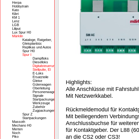
Herpa
Hobbytrain
Kato
Kibri
KM 1
Lenz
LGB
Liliput
Lux Spur H0
Märklin
Kataloge, Ratgeber,
Gleisplanbüc
Replikas und Autos
Spur H0
Spur I
Dampfloks
Dieselloks
Digitalsteuerung,
Stellpulte, El
E-Loks
Ersatzteile
Gleise
Highlights:
Güterwagen
Alle Anschlüsse mit Fahrstu
Oberleitung
Personenwagen
Mit Netzwerkkabel.
Signale
Startpackungen
Werkzeuge
Zubehör
Rückmeldemodul für Kontaktge
Zugpackungen
Spur Z
Mit beiliegendem Verbindung
Startpackungen
Massoth
Anschlussbuchse für weitere
Mechano H0
für Kontaktgeber. Der L88 (6
Merten
Noch
an die CS2 oder CS3!
Piko