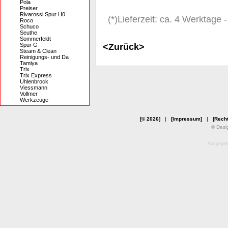
Pola
Preiser
Rivarossi Spur H0
(*)Lieferzeit: ca. 4 Werktage
Roco
Schuco
Seuthe
Sommerfeldt
<Zurück>
Spur G
Steam & Clean
Reinigungs- und Da
Tamiya
Trix
Trix Express
Uhlenbrock
Viessmann
Vollmer
Werkzeuge
[© 2026]
|
[Impressum]
|
[Recht
© Desi
Ausgegebe