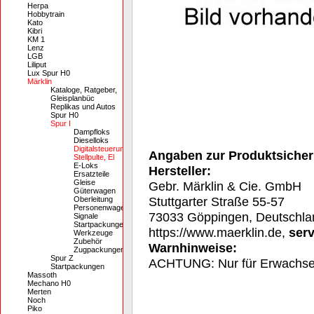
Herpa
Hobbytrain
Kato
Kibri
KM 1
Lenz
LGB
Liliput
Lux Spur H0
Märklin
Kataloge, Ratgeber,
Gleisplanbüc
Replikas und Autos
Spur H0
Spur I
Dampfloks
Dieselloks
Digitalsteuerung,
Angaben zur Produktsicher
Stellpulte, El
E-Loks
Hersteller:
Ersatzteile
Gleise
Gebr. Märklin & Cie. GmbH
Güterwagen
Stuttgarter Straße 55-57
Oberleitung
Personenwagen
73033 Göppingen, Deutschla
Signale
Startpackungen
https://www.maerklin.de,
ser
Werkzeuge
Zubehör
Warnhinweise:
Zugpackungen
Spur Z
ACHTUNG: Nur für Erwachs
Startpackungen
Massoth
Mechano H0
Merten
Noch
Piko