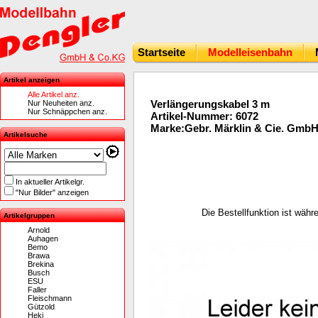
Startseite
Modelleisenbahn
Artikel anzeigen
Alle Artikel anz.
Verlängerungskabel 3 m
Nur Neuheiten anz.
Nur Schnäppchen anz.
Artikel-Nummer: 6072
Marke:Gebr. Märklin & Cie. Gmb
Artikelsuche
In aktueller Artikelgr.
"Nur Bilder" anzeigen
Die Bestellfunktion ist wäh
Artikelgruppen
Arnold
Auhagen
Bemo
Brawa
Brekina
Busch
ESU
Faller
Fleischmann
Gützold
Heki