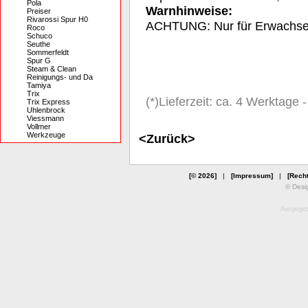
Pola
Warnhinweise:
Preiser
Rivarossi Spur H0
ACHTUNG: Nur für Erwachs
Roco
Schuco
Seuthe
Sommerfeldt
Spur G
Steam & Clean
Reinigungs- und Da
Tamiya
Trix
(*)Lieferzeit: ca. 4 Werktage
Trix Express
Uhlenbrock
Viessmann
Vollmer
Werkzeuge
<Zurück>
[© 2026]
|
[Impressum]
|
[Recht
© Desi
Ausgegebe