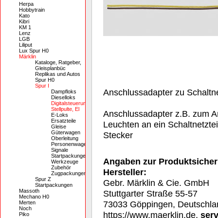
Herpa
Hobbytrain
Kato
Kibri
KM 1
Lenz
LGB
Liliput
Lux Spur H0
Märklin
Kataloge, Ratgeber,
Gleisplanbüc
Replikas und Autos
Spur H0
Spur I
Anschlussadapter zu Schaltne
Dampfloks
Dieselloks
Digitalsteuerung,
Stellpulte, El
Anschlussadapter z.B. zum A
E-Loks
Ersatzteile
Leuchten an ein Schaltnetzte
Gleise
Güterwagen
Stecker
Oberleitung
Personenwagen
Signale
Startpackungen
Angaben zur Produktsicher
Werkzeuge
Zubehör
Hersteller:
Zugpackungen
Spur Z
Gebr. Märklin & Cie. GmbH
Startpackungen
Massoth
Stuttgarter Straße 55-57
Mechano H0
73033 Göppingen, Deutschla
Merten
Noch
https://www.maerklin.de,
ser
Piko