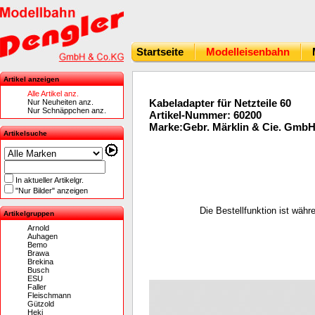
Startseite
Modelleisenbahn
Artikel anzeigen
Alle Artikel anz.
Kabeladapter für Netzteile 60
Nur Neuheiten anz.
Nur Schnäppchen anz.
Artikel-Nummer: 60200
Marke:Gebr. Märklin & Cie. Gmb
Artikelsuche
In aktueller Artikelgr.
"Nur Bilder" anzeigen
Die Bestellfunktion ist wäh
Artikelgruppen
Arnold
Auhagen
Bemo
Brawa
Brekina
Busch
ESU
Faller
Fleischmann
Gützold
Heki