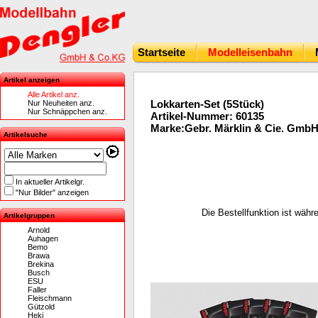
Startseite
Modelleisenbahn
Artikel anzeigen
Alle Artikel anz.
Lokkarten-Set (5Stück)
Nur Neuheiten anz.
Nur Schnäppchen anz.
Artikel-Nummer: 60135
Marke:Gebr. Märklin & Cie. Gmb
Artikelsuche
In aktueller Artikelgr.
"Nur Bilder" anzeigen
Die Bestellfunktion ist wäh
Artikelgruppen
Arnold
Auhagen
Bemo
Brawa
Brekina
Busch
ESU
Faller
Fleischmann
Gützold
Heki