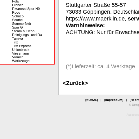
Pola
Stuttgarter Straße 55-57
Preiser
Rivarossi Spur H0
73033 Göppingen, Deutschla
Roco
Schuco
https://www.maerklin.de,
ser
Seuthe
Sommerfeldt
Warnhinweise:
Spur G
ACHTUNG: Nur für Erwachs
Steam & Clean
Reinigungs- und Da
Tamiya
Trix
Trix Express
Uhlenbrock
Viessmann
Vollmer
Werkzeuge
(*)Lieferzeit: ca. 4 Werktage
<Zurück>
[© 2026]
|
[Impressum]
|
[Recht
© Desi
Ausgegebe