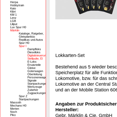
Herpa
Hobbytrain
Kato
Kibri
KM 1
Lenz
LGB
Liliput
Lux Spur H0
Märklin
Kataloge, Ratgeber,
Gleisplanbüc
Replikas und Autos
Spur H0
Spur I
Dampfloks
Dieselloks
Lokkarten-Set
Digitalsteuerung,
Stellpulte, El
E-Loks
Ersatzteile
Bestehend aus 5 wieder besc
Gleise
Güterwagen
Speicherplatz für alle Funkti
Oberleitung
Lokomotive, bzw. für das sch
Personenwagen
Signale
Lokomotive an der Central S
Startpackungen
Werkzeuge
und an der Mobile Station 6
Zubehör
Zugpackungen
Spur Z
Startpackungen
Massoth
Angaben zur Produktsicher
Mechano H0
Hersteller:
Merten
Noch
Gebr. Märklin & Cie. GmbH
Piko