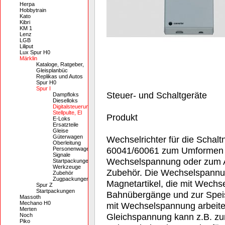
Herpa
Hobbytrain
Kato
Kibri
KM 1
Lenz
LGB
Liliput
Lux Spur H0
Märklin
Kataloge, Ratgeber,
Gleisplanbüc
Replikas und Autos
Spur H0
Spur I
Steuer- und Schaltgeräte
Dampfloks
Dieselloks
Digitalsteuerung,
Stellpulte, El
Produkt
E-Loks
Ersatzteile
Gleise
Güterwagen
Wechselrichter für die Schalt
Oberleitung
60041/60061 zum Umformen d
Personenwagen
Signale
Wechselspannung oder zum A
Startpackungen
Werkzeuge
Zubehör. Die Wechselspannun
Zubehör
Zugpackungen
Magnetartikel, die mit Wechs
Spur Z
Startpackungen
Bahnübergänge und zur Speis
Massoth
Mechano H0
mit Wechselspannung arbeiten
Merten
Gleichspannung kann z.B. zur
Noch
Piko