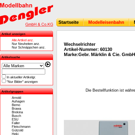
Startseite
Modelleisenbahn
Artikel anzeigen
Alle Artikel anz.
Wechselrichter
Nur Neuheiten anz.
Nur Schnäppchen anz.
Artikel-Nummer: 60130
Marke:Gebr. Märklin & Cie. Gmb
Artikelsuche
In aktueller Artikelgr.
"Nur Bilder" anzeigen
Die Bestellfunktion ist wäh
Artikelgruppen
Arnold
Auhagen
Bemo
Brawa
Brekina
Busch
ESU
Faller
Fleischmann
Gützold
Heki