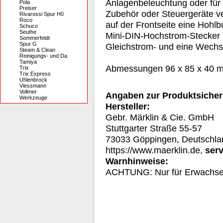
Anlagenbeleuchtung oder für
Pola
Preiser
Zubehör oder Steuergeräte ve
Rivarossi Spur H0
Roco
auf der Frontseite eine Hohlb
Schuco
Seuthe
Mini-DIN-Hochstrom-Stecker (
Sommerfeldt
Spur G
Gleichstrom- und eine Wechs
Steam & Clean
Reinigungs- und Da
Tamiya
Abmessungen 96 x 85 x 40 
Trix
Trix Express
Uhlenbrock
Viessmann
Vollmer
Angaben zur Produktsicher
Werkzeuge
Hersteller:
Gebr. Märklin & Cie. GmbH
Stuttgarter Straße 55-57
73033 Göppingen, Deutschla
https://www.maerklin.de,
ser
Warnhinweise:
ACHTUNG: Nur für Erwachs