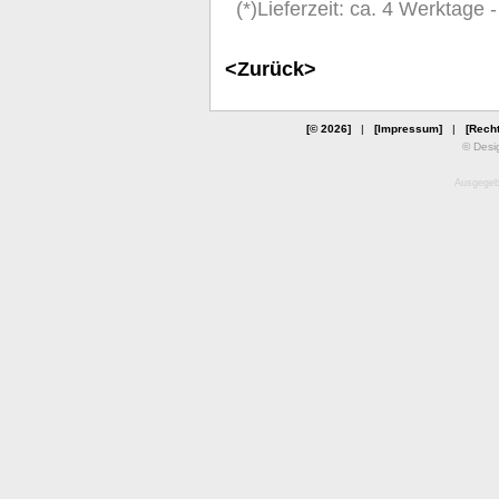
(*)Lieferzeit: ca. 4 Werktage
<Zurück>
[© 2026]
|
[Impressum]
|
[Recht
© Desi
Ausgegebe