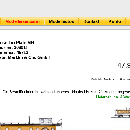
Modelleisenbahn
Modellautos
Kontakt
Konto
se Tin Plate MHI
nur mit 30601!
Nummer: 45713
br. Märklin & Cie. GmbH
47,
(Preis inkl. MwSt.
zzgl. Versan
Die Bestellfunktion ist während unseres Urlaubs bis zum 21. August abgesc
Lieferzeit: ca. 4 We