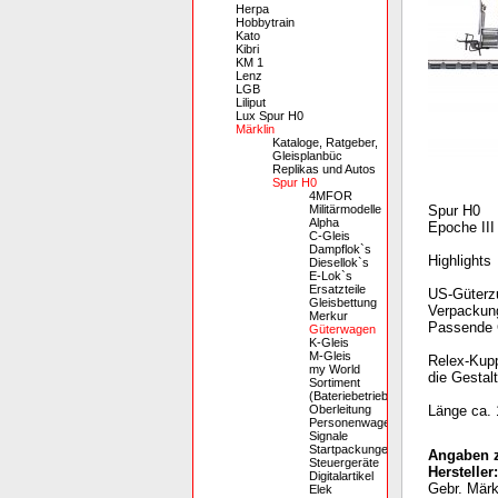
Herpa
Hobbytrain
Kato
Kibri
KM 1
Lenz
LGB
Liliput
Lux Spur H0
Märklin
Kataloge, Ratgeber,
Gleisplanbüc
Replikas und Autos
Spur H0
4MFOR
Militärmodelle
Spur H0
Alpha
Epoche III
C-Gleis
Dampflok`s
Highlights
Diesellok`s
E-Lok`s
Ersatzteile
US-Güterzu
Gleisbettung
Verpackung
Merkur
Passende 
Güterwagen
K-Gleis
M-Gleis
Relex-Kupp
my World
die Gestal
Sortiment
(Bateriebetrieb)
Oberleitung
Länge ca. 
Personenwagen
Signale
Startpackungen
Angaben z
Steuergeräte
Hersteller:
Digitalartikel
Gebr. Mär
Elek