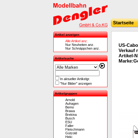
Startseite
Artikel anzeigen
Alle Artikel anz.
US-Caboo
Nur Neuheiten anz.
Nur Schnäppchen anz.
Verkauf 
Artikel-
Artikelsuche
Marke:Ge
In aktueller Artikelgr.
"Nur Bilder" anzeigen
Artikelgruppen
Arnold
Auhagen
Bemo
Brawa
Brekina
Busch
ESU
Faller
Fleischmann
Gützold
Heki