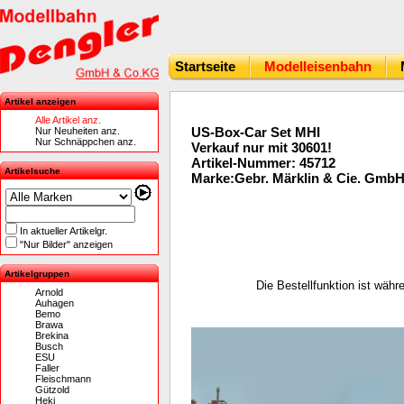
Startseite
Modelleisenbahn
Artikel anzeigen
Alle Artikel anz.
US-Box-Car Set MHI
Nur Neuheiten anz.
Nur Schnäppchen anz.
Verkauf nur mit 30601!
Artikel-Nummer: 45712
Artikelsuche
Marke:Gebr. Märklin & Cie. Gmb
In aktueller Artikelgr.
"Nur Bilder" anzeigen
Artikelgruppen
Die Bestellfunktion ist wäh
Arnold
Auhagen
Bemo
Brawa
Brekina
Busch
ESU
Faller
Fleischmann
Gützold
Heki