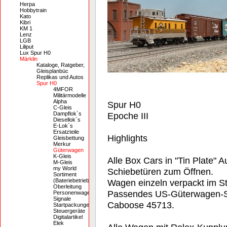
Herpa
Hobbytrain
Kato
Kibri
KM 1
Lenz
LGB
Liliput
Lux Spur H0
Märklin
Kataloge, Ratgeber,
Gleisplanbüc
Replikas und Autos
Spur H0
4MFOR
Militärmodelle
Alpha
Spur H0
C-Gleis
Dampflok`s
Epoche III
Diesellok`s
E-Lok`s
Ersatzteile
Highlights
Gleisbettung
Merkur
Güterwagen
K-Gleis
Alle Box Cars in "Tin Plate" 
M-Gleis
my World
Schiebetüren zum Öffnen.
Sortiment
(Bateriebetrieb)
Wagen einzeln verpackt im St
Oberleitung
Passendes US-Güterwagen-Se
Personenwagen
Signale
Caboose 45713.
Startpackungen
Steuergeräte
Digitalartikel
Elek