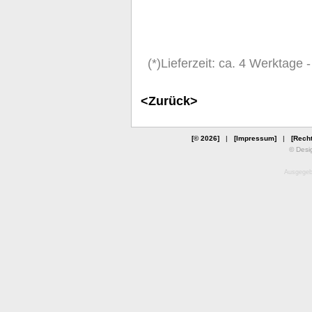
(*)Lieferzeit: ca. 4 Werktage
<Zurück>
[© 2026]
|
[Impressum]
|
[Recht
© Desi
Ausgegebe