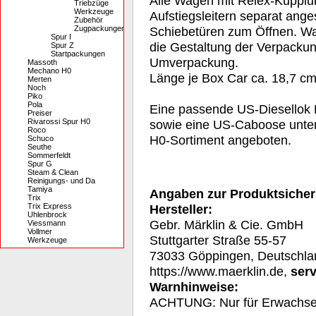
Alle Wagen mit Relex-Kupplu
Triebzüge
Werkzeuge
Aufstiegsleitern separat ange
Zubehör
Zugpackungen
Schiebetüren zum Öffnen. Wa
Spur I
die Gestaltung der Verpackun
Spur Z
Startpackungen
Umverpackung.
Massoth
Mechano H0
Länge je Box Car ca. 18,7 cm
Merten
Noch
Piko
Pola
Eine passende US-Diesellok 
Preiser
Rivarossi Spur H0
sowie eine US-Caboose unter
Roco
H0-Sortiment angeboten.
Schuco
Seuthe
Sommerfeldt
Spur G
Steam & Clean
Reinigungs- und Da
Tamiya
Angaben zur Produktsicher
Trix
Trix Express
Hersteller:
Uhlenbrock
Gebr. Märklin & Cie. GmbH
Viessmann
Vollmer
Stuttgarter Straße 55-57
Werkzeuge
73033 Göppingen, Deutschla
https://www.maerklin.de,
ser
Warnhinweise:
ACHTUNG: Nur für Erwachs